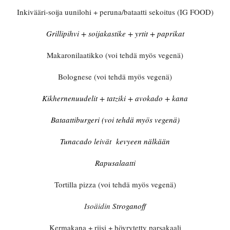
Inkivääri-soija uunilohi + peruna/bataatti sekoitus (IG FOOD)
Grillipihvi + soijakastike + yrtit + paprikat
Makaronilaatikko (voi tehdä myös vegenä)
Bolognese (voi tehdä myös vegenä)
Kikhernenuudelit + tatziki + avokado + kana
Bataattiburgeri (voi tehdä myös vegenä)
Tunacado leivät
kevyeen nälkään
Rapusalaatti
Tortilla pizza (voi tehdä myös vegenä)
Isoäidin
Stroganoff
Kermakana + riisi + höyrytetty parsakaali