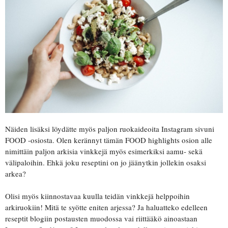
Näiden lisäksi löydätte myös paljon ruokaideoita Instagram sivuni
FOOD -osiosta. Olen kerännyt tämän FOOD highlights osion alle
nimittäin paljon arkisia vinkkejä myös esimerkiksi aamu- sekä
välipaloihin. Ehkä joku reseptini on jo jäänytkin jollekin osaksi
arkea?
Olisi myös kiinnostavaa kuulla teidän vinkkejä helppoihin
arkiruokiin! Mitä te syötte eniten arjessa? Ja haluatteko edelleen
reseptit blogiin postausten muodossa vai riittääkö ainoastaan