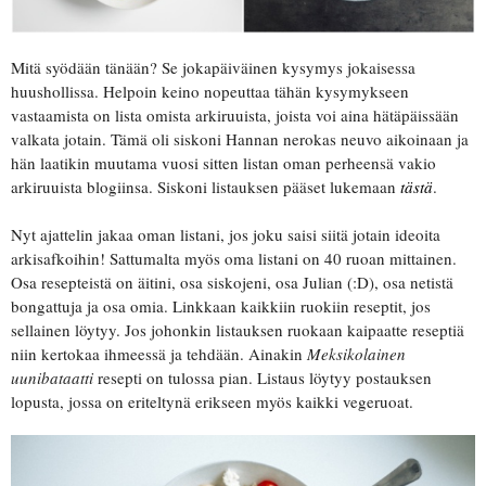
Mitä syödään tänään? Se jokapäiväinen kysymys jokaisessa
huushollissa. Helpoin keino nopeuttaa tähän kysymykseen
vastaamista on lista omista arkiruuista, joista voi aina hätäpäissään
valkata jotain. Tämä oli siskoni Hannan nerokas neuvo aikoinaan ja
hän laatikin muutama vuosi sitten listan oman perheensä vakio
arkiruuista blogiinsa. Siskoni listauksen pääset lukemaan
tästä
.
Nyt ajattelin jakaa oman listani, jos joku saisi siitä jotain ideoita
arkisafkoihin! Sattumalta myös oma listani on 40 ruoan mittainen.
Osa resepteistä on äitini, osa siskojeni, osa Julian (:D), osa netistä
bongattuja ja osa omia. Linkkaan kaikkiin ruokiin reseptit, jos
sellainen löytyy. Jos johonkin listauksen ruokaan kaipaatte reseptiä
niin kertokaa ihmeessä ja tehdään. Ainakin
Meksikolainen
uunibataatti
resepti on tulossa pian. Listaus löytyy postauksen
lopusta, jossa on eriteltynä erikseen myös kaikki vegeruoat.