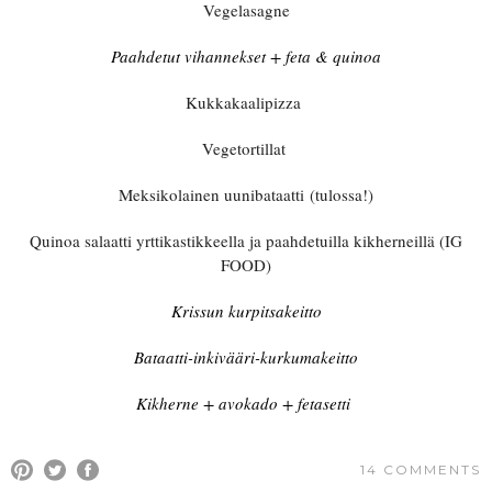
Vegelasagne
Paahdetut vihannekset + feta & quinoa
Kukkakaalipizza
Vegetortillat
Meksikolainen uunibataatti
(tulossa!)
Quinoa salaatti yrttikastikkeella ja paahdetuilla kikherneillä (IG
FOOD)
Krissun kurpitsakeitto
Bataatti-inkivääri-kurkumakeitto
Kikherne + avokado + fetasetti
14 COMMENTS