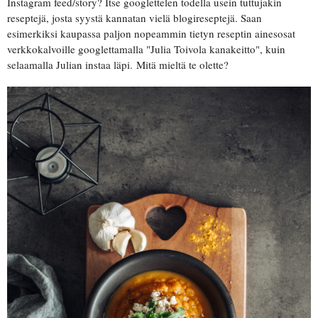
Instagram feed/story? Itse googlettelen todella usein tuttujakin
reseptejä, josta syystä kannatan vielä blogireseptejä. Saan
esimerkiksi kaupassa paljon nopeammin tietyn reseptin ainesosat
verkkokalvoille googlettamalla "Julia Toivola kanakeitto", kuin
selaamalla Julian instaa läpi. Mitä mieltä te olette?