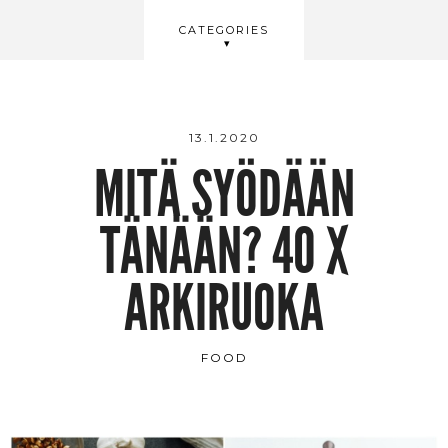
BEAUTY
CATEGORIES
WELLBEING
VIDEOS
13.1.2020
MITÄ SYÖDÄÄN
TÄNÄÄN? 40 X
ARKIRUOKA
FOOD