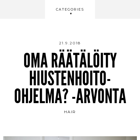
BEAUTY
CATEGORIES
WELLBEING
VIDEOS
21.9.2018
OMA RÄÄTÄLÖITY
HIUSTENHOITO-
OHJELMA? -ARVONTA
HAIR