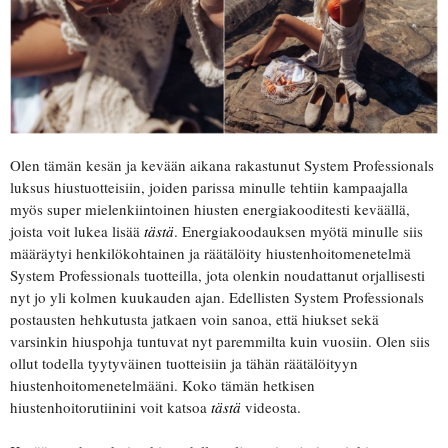
Olen tämän kesän ja kevään aikana rakastunut System Professionals
luksus hiustuotteisiin, joiden parissa minulle tehtiin kampaajalla
myös super mielenkiintoinen hiusten energiakooditesti keväällä,
joista voit lukea lisää
tästä
. Energiakoodauksen myötä minulle siis
määräytyi henkilökohtainen ja räätälöity hiustenhoitomenetelmä
System Professionals tuotteilla, jota olenkin noudattanut orjallisesti
nyt jo yli kolmen kuukauden ajan. Edellisten System Professionals
postausten hehkutusta jatkaen voin sanoa, että hiukset sekä
varsinkin hiuspohja tuntuvat nyt paremmilta kuin vuosiin. Olen siis
ollut todella tyytyväinen tuotteisiin ja tähän räätälöityyn
hiustenhoitomenetelmääni. Koko tämän hetkisen
hiustenhoitorutiinini voit katsoa
tästä
videosta.