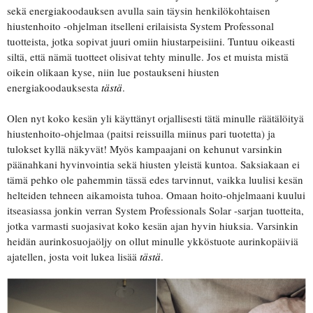
sekä energiakoodauksen avulla sain täysin henkilökohtaisen
hiustenhoito -ohjelman itselleni erilaisista System Professonal
tuotteista, jotka sopivat juuri omiin hiustarpeisiini. Tuntuu oikeasti
siltä, että nämä tuotteet olisivat tehty minulle. Jos et muista mistä
oikein olikaan kyse, niin lue postaukseni hiusten
energiakoodauksesta
tästä
.
Olen nyt koko kesän yli käyttänyt orjallisesti tätä minulle räätälöityä
hiustenhoito-ohjelmaa (paitsi reissuilla miinus pari tuotetta) ja
tulokset kyllä näkyvät! Myös kampaajani on kehunut varsinkin
päänahkani hyvinvointia sekä hiusten yleistä kuntoa. Saksiakaan ei
tämä pehko ole pahemmin tässä edes tarvinnut, vaikka luulisi kesän
helteiden tehneen aikamoista tuhoa. Omaan hoito-ohjelmaani kuului
itseasiassa jonkin verran System Professionals Solar -sarjan tuotteita,
jotka varmasti suojasivat koko kesän ajan hyvin hiuksia. Varsinkin
heidän aurinkosuojaöljy on ollut minulle ykköstuote aurinkopäiviä
ajatellen, josta voit lukea lisää
tästä
.