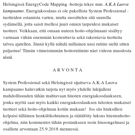
Helsingissä EnergyCode Mapping -hoitoja tekee mm.
A.K.A Luova
kampaamo
. Energiakoodaus ei ole pakollista System Professional -
tuotteiden ostamista varten, mutta suosittelen sitä suurella
sydämellä, jotta saisit itsellesi juuri omien tarpeidesi mukaiset
tuotteet. Veikkaan, että omaan uuteen hoito-ohjelmaani sisältyy
varmaan vähän enemmän kosteuttavia sekä rakentavia tuotteita
talvea ajatellen. Jännä kyllä nähdä millainen uusi rutiini sieltä sitten
paljastuu! Tämän viimeisimmän hoitorutiinini näet videon muodosta
tästä.
A R V O N T A
System Professional sekä Helsingissä sijaitseva A.K.A Luova
kampaamo haluvatkin tarjota nyt myös yhdelle lukijalleni
mahdollisuuden tähän mahtavaan hiusten energiakoodaukseen,
jonka myötä saat myös kaikki energiakoodauksen tulosten mukaiset
tuotteet sekä hoito-ohjelman kotiin mukaan! Jos siis hiuksillesi
kelpaisi tälläinen henkilökohtainen ja räätälöity luksus hiustenhoito-
ohjelma, niin kommentoi tähän postaukseen isoin hiusongelmasi ja
osallistu arvontaan 25.9.2018 mennessä.