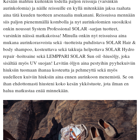
Kesään mahtuu kuitenkin todella paljon reissuja (varsinkin
aurinkolomia) ja näille reissuille en kyllä mitenkään jaksa raahata
aina tätä kuuden tuotteen arsenaalia mukanani. Reissuissa mennään
siis paljon pienemmällä kombolla ja nyt aurinkolomien suosikiksi
onkin noussut System Professional SOLAR -sarjan tuotteet,
varsinkin näissä matkakoissa! Minulla onkin nyt reissuissa aina
mukana aurinkorasvoista sekä -tuotteista puhdistava SOLAR Hair &
body shampoo, kosteuttava sekä takkuja helpottava SOLAR Hydro
repair -hoitoaine sekä LEMPPARI SOLAR Sun oil -hiusöljy, joka
sisältää myös UV suojan! Levitän öljyn aina pestyihin pyyhekuiviin
hiuksiin tuomaan ihanaa kosteutta ja pehmeyttä sekä myös
uudelleen kuiviin hiuksiin aina ennen aurinkoon menemistä. Se on
ihan ehdottomasti hiusteni koko kesän ykköstuote, jota ilman en
halua matkustaa enää minnekään.