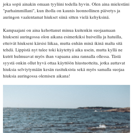
joka sopii ainakin omaan tyyliini todella hyvin. Olen aina mielestäni
"parhaimmillani", kun iholla on kaunis luonnollinen päivetys ja
auringon vaalentamat hiukset siinä sitten vielä kehyksinä.
Kampaajani on aina kehottanut minua kuitenkin suojaamaan
hiukseni auringossa olon aikana esimerkiksi huiveilla ja hatuilla,
etteivät hiukseni kärsisi liikaa, mutta enhän minä ikinä malta sitä
tehdä. Lippistä nyt tulee toki käytettyä aika usein, mutta kyllä ne
kutrit hulmuavat myös ihan vapaana aina rannalla ollessa. Tästä
syystä onkin ollut hyvä ottaa käyttöön hiustuotteita, jotka auttavat
hiuksia selviytymään kesän rasituksista sekä myös samalla suojaa
hiuksia auringossa olemisen aikana!