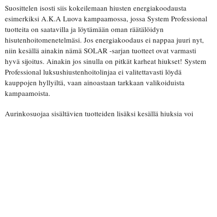
Suosittelen isosti siis kokeilemaan hiusten energiakoodausta
esimerkiksi A.K.A Luova kampaamossa, jossa System Professional
tuotteita on saatavilla ja löytämään oman räätälöidyn
hisutenhoitomenetelmäsi. Jos energiakoodaus ei nappaa juuri nyt,
niin kesällä ainakin nämä SOLAR -sarjan tuotteet ovat varmasti
hyvä sijoitus. Ainakin jos sinulla on pitkät karheat hiukset! System
Professional luksushiustenhoitolinjaa ei valitettavasti löydä
kauppojen hyllyiltä, vaan ainoastaan tarkkaan valikoiduista
kampaamoista.
Aurinkosuojaa sisältävien tuotteiden lisäksi kesällä hiuksia voi
suojata myös esimerkiksi välttämällä liiallista muotoilutuotteiden
käyttämistä auringossa, suojaamalla selkeä hiusjakaus
aurinkosuojalla, letittämällä pitkät hiukset kiinni tuulisissa paikoissa
sekä vähentämällä mm. suoristusraudan, föönin ja kihartimen
käyttöä. Luonnollisuus on ehkä hiusten paras ystävä näin
kesäaikaan ja sillä tyylillä mennään nyt ainakin täällä suurimmaksi
osaksi!
Summer hair, do care ♥