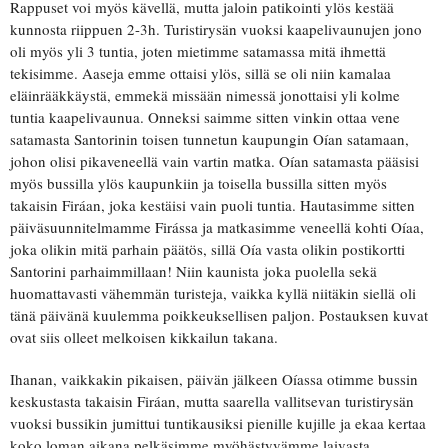
Rappuset voi myös kävellä, mutta jaloin patikointi ylös kestää
kunnosta riippuen 2-3h. Turistirysän vuoksi kaapelivaunujen jono
oli myös yli 3 tuntia, joten mietimme satamassa mitä ihmettä
tekisimme. Aaseja emme ottaisi ylös, sillä se oli niin kamalaa
eläinrääkkäystä, emmekä missään nimessä jonottaisi yli kolme
tuntia kaapelivaunua. Onneksi saimme sitten vinkin ottaa vene
satamasta Santorinin toisen tunnetun kaupungin Oían satamaan,
johon olisi pikaveneellä vain vartin matka. Oían satamasta pääsisi
myös bussilla ylös kaupunkiin ja toisella bussilla sitten myös
takaisin Firáan, joka kestäisi vain puoli tuntia. Hautasimme sitten
päiväsuunnitelmamme Firássa ja matkasimme veneellä kohti Oíaa,
joka olikin mitä parhain päätös, sillä Oía vasta olikin postikortti
Santorini parhaimmillaan! Niin kaunista joka puolella sekä
huomattavasti vähemmän turisteja, vaikka kyllä niitäkin siellä oli
tänä päivänä kuulemma poikkeuksellisen paljon. Postauksen kuvat
ovat siis olleet melkoisen kikkailun takana.
Ihanan, vaikkakin pikaisen, päivän jälkeen Oíassa otimme bussin
keskustasta takaisin Firáan, mutta saarella vallitsevan turistirysän
vuoksi bussikin jumittui tuntikausiksi pienille kujille ja ekaa kertaa
koko loman aikana pelkäsimme myöhästyvämme laivasta.