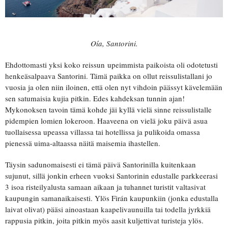
Oía, Santorini.
Ehdottomasti yksi koko reissun upeimmista paikoista oli odotetusti
henkeäsalpaava Santorini. Tämä paikka on ollut reissulistallani jo
vuosia ja olen niin iloinen, että olen nyt vihdoin päässyt kävelemään
sen satumaisia kujia pitkin. Edes kahdeksan tunnin ajan!
Mykonoksen tavoin tämä kohde jäi kyllä vielä sinne reissulistalle
pidempien lomien lokeroon. Haaveena on vielä joku päivä asua
tuollaisessa upeassa villassa tai hotellissa ja pulikoida omassa
pienessä uima-altaassa näitä maisemia ihastellen.
Täysin sadunomaisesti ei tämä päivä Santorinilla kuitenkaan
sujunut, sillä jonkin erheen vuoksi Santorinin edustalle parkkeerasi
3 isoa risteilyalusta samaan aikaan ja tuhannet turistit valtasivat
kaupungin samanaikaisesti. Ylös Firán kaupunkiin (jonka edustalla
laivat olivat) pääsi ainoastaan kaapelivaunuilla tai todella jyrkkiä
rappusia pitkin, joita pitkin myös aasit kuljettivat turisteja ylös.