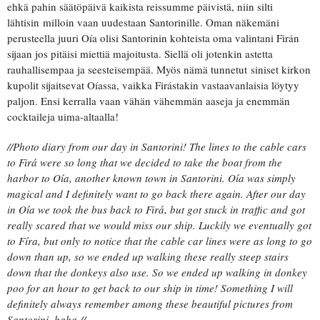
ehkä pahin säätöpäivä kaikista reissumme päivistä, niin silti
lähtisin milloin vaan uudestaan Santorinille. Oman näkemäni
perusteella juuri Oía olisi Santorinin kohteista oma valintani Firán
sijaan jos pitäisi miettiä majoitusta. Siellä oli jotenkin astetta
rauhallisempaa ja seesteisempää. Myös nämä tunnetut siniset kirkon
kupolit sijaitsevat Oíassa, vaikka Firástakin vastaavanlaisia löytyy
paljon. Ensi kerralla vaan vähän vähemmän aaseja ja enemmän
cocktaileja uima-altaalla!
//Photo diary from our day in Santorini! The lines to the cable cars
to Firá were so long that we decided to take the boat from the
harbor to Oía, another known town in Santorini. Oía was simply
magical and I definitely want to go back there again. After our day
in Oía we took the bus back to Firá, but got stuck in traffic and got
really scared that we would miss our ship. Luckily we eventually got
to Fíra, but only to notice that the cable car lines were as long to go
down than up, so we ended up walking these really steep stairs
down that the donkeys also use. So we ended up walking in donkey
poo for an hour to get back to our ship in time! Something I will
definitely always remember among these beautiful pictures from
Santorini, haha.//