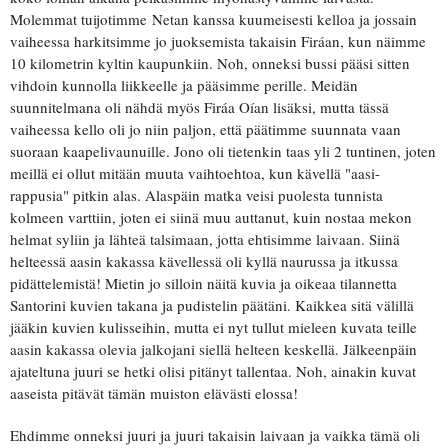
Molemmat tuijotimme Netan kanssa kuumeisesti kelloa ja jossain
vaiheessa harkitsimme jo juoksemista takaisin Firáan, kun näimme
10 kilometrin kyltin kaupunkiin. Noh, onneksi bussi pääsi sitten
vihdoin kunnolla liikkeelle ja pääsimme perille. Meidän
suunnitelmana oli nähdä myös Firáa Oían lisäksi, mutta tässä
vaiheessa kello oli jo niin paljon, että päätimme suunnata vaan
suoraan kaapelivaunuille. Jono oli tietenkin taas yli 2 tuntinen, joten
meillä ei ollut mitään muuta vaihtoehtoa, kun kävellä "aasi-
rappusia" pitkin alas. Alaspäin matka veisi puolesta tunnista
kolmeen varttiin, joten ei siinä muu auttanut, kuin nostaa mekon
helmat syliin ja lähteä talsimaan, jotta ehtisimme laivaan. Siinä
helteessä aasin kakassa kävellessä oli kyllä naurussa ja itkussa
pidättelemistä! Mietin jo silloin näitä kuvia ja oikeaa tilannetta
Santorini kuvien takana ja pudistelin päätäni. Kaikkea sitä välillä
jääkin kuvien kulisseihin, mutta ei nyt tullut mieleen kuvata teille
aasin kakassa olevia jalkojani siellä helteen keskellä. Jälkeenpäin
ajateltuna juuri se hetki olisi pitänyt tallentaa. Noh, ainakin kuvat
aaseista pitävät tämän muiston elävästi elossa!
Ehdimme onneksi juuri ja juuri takaisin laivaan ja vaikka tämä oli