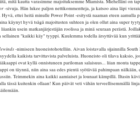
 siitä, mitä kautta varasimme majoituksemme Miamista. Miehelläni on tap
sor
-sivuja. Hän lukee paljon nettikommentteja, ja katsoo aina läpi viera
i. Hyvä, ettei heitä minulle Power Point -esitystä naaman eteen aamulla p
aina käynyt hyvä tsägä majoitusten suhteen ja olen ollut aina super tyy
liiankin usein matkanjärjestäjän roolissa ja minä seuraan perästä. Joilla
 sellainen "kaikki käy" tyyppi. Kuulemma todella ärsyttävää kun yrittää
dewinds
-nimiseen huoneistohotelliin. Aivan loistavalla sijainnilla Sou
syydella kaikista tarvittavista palveluista. Huoneisto oli tilava kaksio, 
n jääkaappi ovat kyllä onnistuneen pariloman salaisuus... liian monta ta
aappi on täynnä, niin aina saa edes pientä syötävää pahimpaan nälkään, 
ussiin. Teimmekin aina kaikki aamiaiset ja lounaat kämpillä. Iltasin käv
la tässä kuitenkin ollaan! Kun päivät veti vähän terveellisemmällä linjall
säilemään.