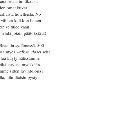
ana selata tuntikausia
iden omat kuvat
arhaista hotelleista. No
tyväinen kaikkiin hänen
kin se tulee vaan
 tehdä jotain päätöksiä :D
th Beachin sydämessä, 500
jossa myös
walk in closet
sekä
ppelua käyty nälissämme
eikä tarvitse myöskään
imme sitten ravintoloissa
a, niin iltaisin pysty