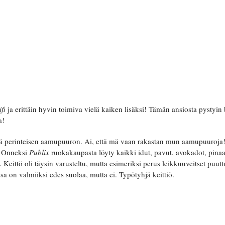
fi
ja erittäin hyvin toimiva vielä kaiken lisäksi! Tämän ansiosta pystyi
a!
ä perinteisen aamupuuron. Ai, että mä vaan rakastan mun aamupuuroja! 
a. Onneksi
Publix
ruokakaupasta löyty kaikki idut, pavut, avokadot, pinaati
a. Keittö oli täysin varusteltu, mutta esimeriksi perus leikkuuveitset puu
a on valmiiksi edes suolaa, mutta ei. Typötyhjä keittiö.