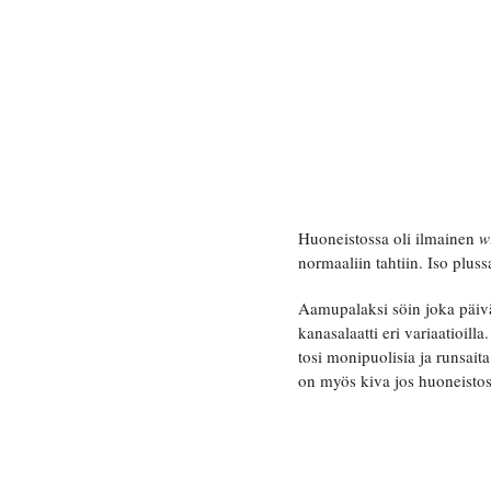
Huoneistossa oli ilmainen
wi
normaaliin tahtiin. Iso pluss
Aamupalaksi söin joka päiv
kanasalaatti eri variaatioill
tosi monipuolisia ja runsait
on myös kiva jos huoneistoss