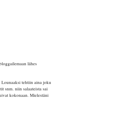
n bloggailemaan lähes
Lounaaksi tehtiin aina joku
t snm. niin salaateista sai
ttuivat kokonaan. Mielestäni