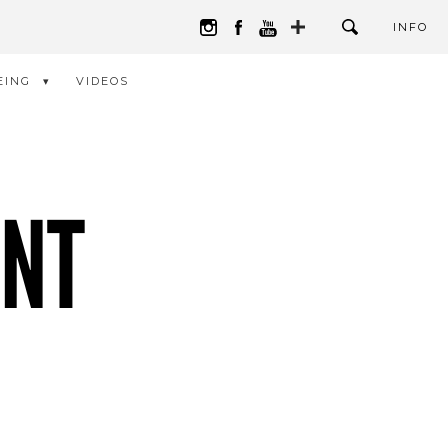
INFO
EING
VIDEOS
ENT