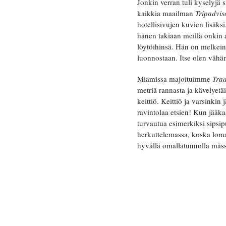
Jonkin verran tuli kyselyjä
kaikkia maailman
Tripadvi
hotellisivujen kuvien lisäks
hänen takiaan meillä onkin 
löytöihinsä. Hän on melkein 
luonnostaan. Itse olen vähän
Miamissa majoituimme
Tra
metriä rannasta ja kävelyetäi
keittiö. Keittiö ja varsinki
ravintolaa etsien! Kun jääk
turvautua esimerkiksi sipsip
herkuttelemassa, koska lomal
hyvällä omallatunnolla mäs