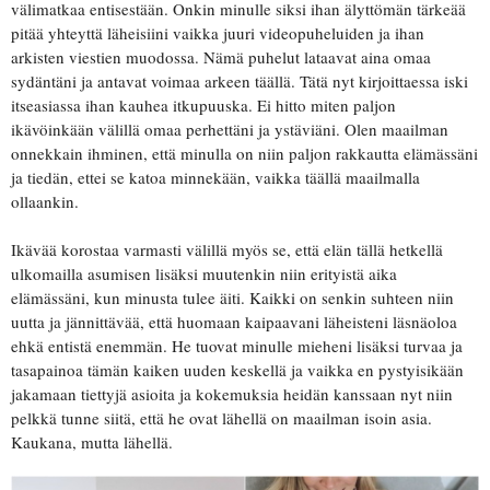
välimatkaa entisestään. Onkin minulle siksi ihan älyttömän tärkeää
pitää yhteyttä läheisiini vaikka juuri videopuheluiden ja ihan
arkisten viestien muodossa. Nämä puhelut lataavat aina omaa
sydäntäni ja antavat voimaa arkeen täällä. Tätä nyt kirjoittaessa iski
itseasiassa ihan kauhea itkupuuska. Ei hitto miten paljon
ikävöinkään välillä omaa perhettäni ja ystäviäni. Olen maailman
onnekkain ihminen, että minulla on niin paljon rakkautta elämässäni
ja tiedän, ettei se katoa minnekään, vaikka täällä maailmalla
ollaankin.
Ikävää korostaa varmasti välillä myös se, että elän tällä hetkellä
ulkomailla asumisen lisäksi muutenkin niin erityistä aika
elämässäni, kun minusta tulee äiti. Kaikki on senkin suhteen niin
uutta ja jännittävää, että huomaan kaipaavani läheisteni läsnäoloa
ehkä entistä enemmän. He tuovat minulle mieheni lisäksi turvaa ja
tasapainoa tämän kaiken uuden keskellä ja vaikka en pystyisikään
jakamaan tiettyjä asioita ja kokemuksia heidän kanssaan nyt niin
pelkkä tunne siitä, että he ovat lähellä on maailman isoin asia.
Kaukana, mutta lähellä.