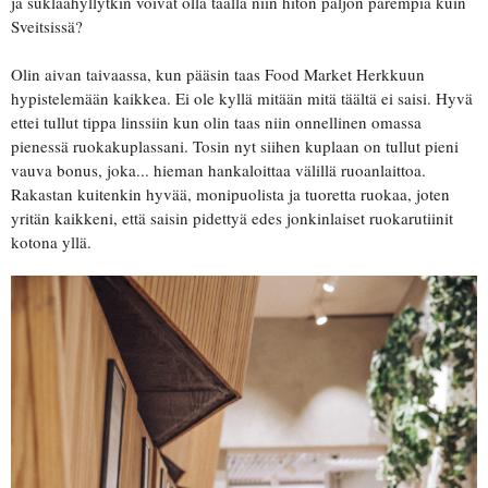
ja suklaahyllytkin voivat olla täällä niin hiton paljon parempia kuin
Sveitsissä?
Olin aivan taivaassa, kun pääsin taas Food Market Herkkuun
hypistelemään kaikkea. Ei ole kyllä mitään mitä täältä ei saisi. Hyvä
ettei tullut tippa linssiin kun olin taas niin onnellinen omassa
pienessä ruokakuplassani. Tosin nyt siihen kuplaan on tullut pieni
vauva bonus, joka... hieman hankaloittaa välillä ruoanlaittoa.
Rakastan kuitenkin hyvää, monipuolista ja tuoretta ruokaa, joten
yritän kaikkeni, että saisin pidettyä edes jonkinlaiset ruokarutiinit
kotona yllä.