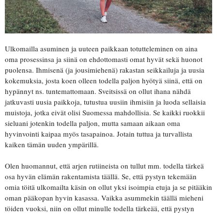
Ulkomailla asuminen ja uuteen paikkaan totutteleminen on aina
oma prosessinsa ja siinä on ehdottomasti omat hyvät sekä huonot
puolensa. Ihmisenä (ja jousimiehenä) rakastan seikkailuja ja uusia
kokemuksia, josta koen olleen todella paljon hyötyä siinä, että on
hypännyt ns. tuntemattomaan. Sveitsissä on ollut ihana nähdä
jatkuvasti uusia paikkoja, tutustua uusiin ihmisiin ja luoda sellaisia
muistoja, jotka eivät olisi Suomessa mahdollisia. Se kaikki ruokkii
sieluani jotenkin todella paljon, mutta samaan aikaan oma
hyvinvointi kaipaa myös tasapainoa. Jotain tuttua ja turvallista
kaiken tämän uuden ympärillä.
Olen huomannut, että arjen rutiineista on tullut mm. todella tärkeä
osa hyvän elämän rakentamista täällä. Se, että pystyn tekemään
omia töitä ulkomailta käsin on ollut yksi isoimpia etuja ja se pitääkin
oman pääkopan hyvin kasassa. Vaikka asummekin täällä mieheni
töiden vuoksi, niin on ollut minulle todella tärkeää, että pystyn