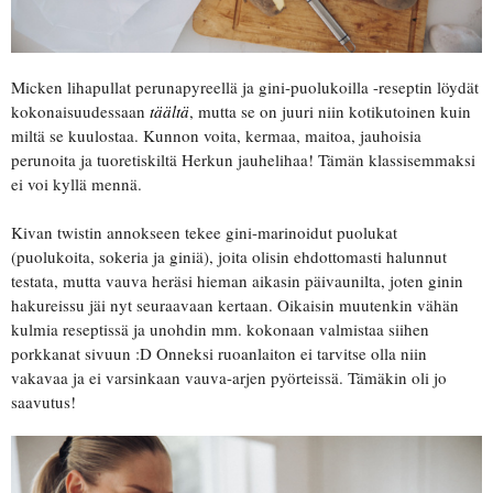
Micken lihapullat perunapyreellä ja gini-puolukoilla -reseptin löydät
kokonaisuudessaan
täältä
, mutta se on juuri niin kotikutoinen kuin
miltä se kuulostaa. Kunnon voita, kermaa, maitoa, jauhoisia
perunoita ja tuoretiskiltä Herkun jauhelihaa! Tämän klassisemmaksi
ei voi kyllä mennä.
Kivan twistin annokseen tekee gini-marinoidut puolukat
(puolukoita, sokeria ja giniä), joita olisin ehdottomasti halunnut
testata, mutta vauva heräsi hieman aikasin päivaunilta, joten ginin
hakureissu jäi nyt seuraavaan kertaan. Oikaisin muutenkin vähän
kulmia reseptissä ja unohdin mm. kokonaan valmistaa siihen
porkkanat sivuun :D Onneksi ruoanlaiton ei tarvitse olla niin
vakavaa ja ei varsinkaan vauva-arjen pyörteissä. Tämäkin oli jo
saavutus!