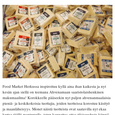
Food Market Herkussa inspiroituu kyllä aina ihan kaikesta ja nyt
kesän ajan siellä on teemana Ahvenamaan saaristolaishenkinen
makumaailma! Korokkeelle pääseekin nyt paljon ahvenanmaalaisia
pieniä- ja keskikokoisia tuottajia, joiden tuotteissa korostuu käsityö
ja maanläheisyys. Monet näistä tuotteista ovat saatavilla nyt ekaa
kertaa täällä mantereella, joten kannattaa ottaa tilaisuudesta kiinni!