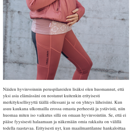
Näiden hyvinvoinnin peruspilareiden lisäksi olen huomannut, että
yksi asia elämässäni on nostanut kuitenkin erityisesti
merkityksellisyyttä täällä ollessani ja se on yhteys läheisiini. Kun
asuu kaukana ulkomailla erossa omasta perheestä ja ystävistä, niin
huomaa miten iso vaikutus sillä on omaan hyvinvointiin. Se, että ei
pääse fyysisesti halaamaan ja näkemään omia rakkaita on välillä
todella raastavaa. Erityisesti nyt, kun maailmantilanne hankaloittaa