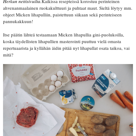
Herkun nettisivuilta.
Kaikissa resepteissä korostuu perinteinen
ahvenanmaalainen ruokakulttuuri ja puhtaat maut. Sieltä löytyy mm.
ohjeet Micken lihapulliin, paistettuun siikaan sekä perinteiseen
pannukakkuun!
Itse päätin lähteä testaamaan Micken lihapullia gini-puolukoilla,
koska täydellisten lihapullien masterointi puuttuu vielä omasta
repertuaarista ja kyllähän äidin pitää nyt lihapullat osata taikoa, vai
mitä?