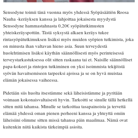
Sensodyne toimii tänä vuonna myös yhdessä Syöpäsäätiön Roosa
Nauha -keräyksen kanssa ja lahjoittaa jokaisesta myydystä
Sensodyne hammastahnasta 0,20€ syöpätutkimusten
yhteiskeräyspottiin. Tästä syksystä alkaen keräys tukee
rintasyöpätutkimuksen lisäksi myös muiden syöpien tutkimista, joka
on minusta ihan valtavan hieno asia. Suun terveydestä
huolehtimisen lisäksi käythän säännöllisesti myös perinteisessä
terveystarkastuksessa olit sitten raskaana tai et. Naisille säännölliset
papa-kokeet ja rintojen tutkiminen on yksi isoimmista tekijöistä
syövän havaitsemiseen tarpeeksi ajoissa ja se on hyvä muistaa
elämän jokaisessa vaiheessa.
Pidetään siis huolta itsestämme sekä läheisistämme ja pyritään
voimaan kokonaisvaltaisesti hyvin. Tarkoitti se sinulle tällä hetkellä
sitten mitä tahansa. Minulle se tarkoittaa tasapainoista ja tervettä
elämää yhdessä oman pienen perheeni kanssa ja yhteyttä omiin
läheisiini olimme sitten missä tahansa päin maailmaa. Nämä ovat
kuitenkin niitä kaikista tärkeimpiä asioita.