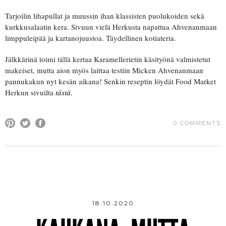
Tarjoilin lihapullat ja muussin ihan klassisten puolukoiden sekä
kurkkusalaatin kera. Sivuun vielä Herkusta napattua Ahvenanmaan
limppuleipää ja kartanojuustoa. Täydellinen kotiateria.
Jälkkärinä toimi tällä kertaa Karamellerietin käsityönä valmistetut
makeiset, mutta aion myös laittaa testiin Micken Ahvenanmaan
pannukakun nyt kesän aikana! Senkin reseptin löydät Food Market
Herkun sivuilta
tästä.
0 COMMENTS
18.10.2020