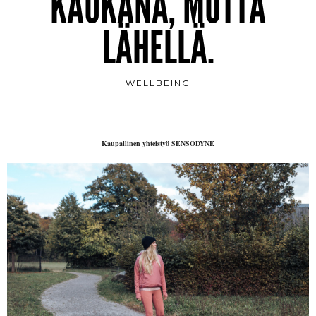
KAUKANA, MUTTA
LÄHELLÄ.
WELLBEING
Kaupallinen yhteistyö SENSODYNE