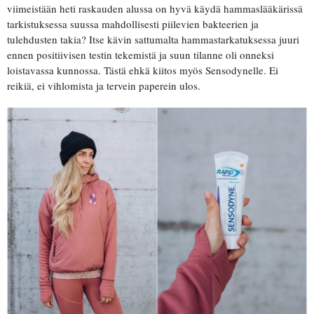
viimeistään heti raskauden alussa on hyvä käydä hammaslääkärissä
tarkistuksessa suussa mahdollisesti piilevien bakteerien ja
tulehdusten takia? Itse kävin sattumalta hammastarkatuksessa juuri
ennen positiivisen testin tekemistä ja suun tilanne oli onneksi
loistavassa kunnossa. Tästä ehkä kiitos myös Sensodynelle. Ei
reikiä, ei vihlomista ja tervein paperein ulos.