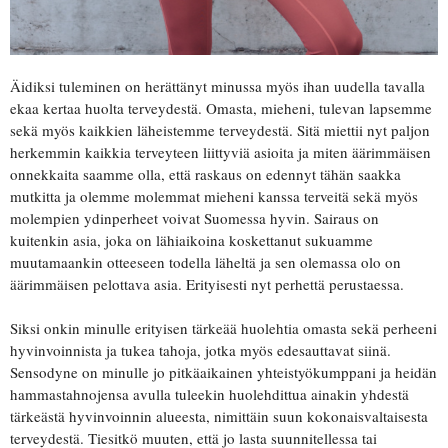
Äidiksi tuleminen on herättänyt minussa myös ihan uudella tavalla
ekaa kertaa huolta terveydestä. Omasta, mieheni, tulevan lapsemme
sekä myös kaikkien läheistemme terveydestä. Sitä miettii nyt paljon
herkemmin kaikkia terveyteen liittyviä asioita ja miten äärimmäisen
onnekkaita saamme olla, että raskaus on edennyt tähän saakka
mutkitta ja olemme molemmat mieheni kanssa terveitä sekä myös
molempien ydinperheet voivat Suomessa hyvin. Sairaus on
kuitenkin asia, joka on lähiaikoina koskettanut sukuamme
muutamaankin otteeseen todella läheltä ja sen olemassa olo on
äärimmäisen pelottava asia. Erityisesti nyt perhettä perustaessa.
Siksi onkin minulle erityisen tärkeää huolehtia omasta sekä perheeni
hyvinvoinnista ja tukea tahoja, jotka myös edesauttavat siinä.
Sensodyne on minulle jo pitkäaikainen yhteistyökumppani ja heidän
hammastahnojensa avulla tuleekin huolehdittua ainakin yhdestä
tärkeästä hyvinvoinnin alueesta, nimittäin suun kokonaisvaltaisesta
terveydestä. Tiesitkö muuten, että jo lasta suunnitellessa tai