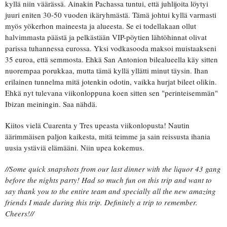
kyllä niin väärässä. Ainakin Pachassa tuntui, että juhlijoita löytyi
juuri eniten 30-50 vuoden ikäryhmästä. Tämä johtui kyllä varmasti
myös yökerhon maineesta ja alueesta. Se ei todellakaan ollut
halvimmasta päästä ja pelkästään VIP-pöytien lähtöhinnat olivat
parissa tuhannessa eurossa. Yksi vodkasooda maksoi muistaakseni
35 euroa, että semmosta. Ehkä San Antonion bilealueella käy sitten
nuorempaa porukkaa, mutta tämä kyllä yllätti minut täysin. Ihan
erilainen tunnelma mitä jotenkin odotin, vaikka hurjat bileet olikin.
Ehkä nyt tulevana viikonloppuna koen sitten sen "perinteisemmän"
Ibizan meiningin. Saa nähdä.
Kiitos vielä Cuarenta y Tres upeasta viikonlopusta! Nautin
äärimmäisen paljon kaikesta, mitä teimme ja sain reissusta ihania
uusia ystäviä elämääni. Niin upea kokemus.
//Some quick snapshots from our last dinner with the liquor 43 gang
before the nights party! Had so much fun on this trip and want to
say thank you to the entire team and specially all the new amazing
friends I made during this trip. Definitely a trip to remember.
Cheers!//