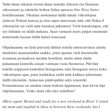
Tulin tänne takaisin torstai-iltana lautalla Alteasta (tai Deniasta
oikeastaan) ja odottelin hetken Juliaa upeassa
One Ibiza Suites
hotellissamme. Olemme molemmat täällä tämän viikonlopun
yhdessä Nokian kanssa ja olen super innoissani siitä, että Nokia 8
yhteistyöni sai vielä näin hauskan jatkumon! Vielä hauskempaa, että
nyt Juliakin on täällä mukana. Saan varmasti myös paljon enemmän
materiaalia kasaan täältä hänen kanssaan.
Ohjelmamme on tästä päivästä lähtien todella intenssiivinen (mutta
mieletön) maanantaihin saakka, joten ajastan vielä huomiselle
isomman postauksen meidän hotellista, mutta sitten ehdin
palaamaan kunnolla asiaan varmaan vasta Suomessa. Päivitän
todella reippaasti kuitenkin Instagramia sekä Instagram storya koko
viikonlopun ajan, joten kurkkikaa sieltä mitä kaikkea pääsemme
täällä tekemään. Amnesian päätösjuhlat sekä veneretki
Formenteraan sai ainakin oman leukani tippumaan, kun kävin läpi
ohjelmaamme. Voiko tämä olla edes todellista?
//Here again! Rested and ready for a new weekend in Ibiza! I visited
my mom and stepdad in Altea in between these weekends, but I