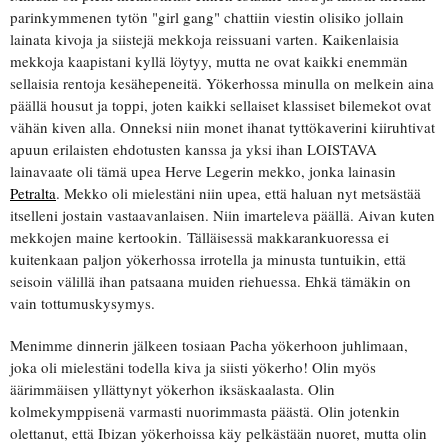
parinkymmenen tytön "girl gang" chattiin viestin olisiko jollain
lainata kivoja ja siistejä mekkoja reissuani varten. Kaikenlaisia
mekkoja kaapistani kyllä löytyy, mutta ne ovat kaikki enemmän
sellaisia rentoja kesähepeneitä. Yökerhossa minulla on melkein aina
päällä housut ja toppi, joten kaikki sellaiset klassiset bilemekot ovat
vähän kiven alla. Onneksi niin monet ihanat tyttökaverini kiiruhtivat
apuun erilaisten ehdotusten kanssa ja yksi ihan LOISTAVA
lainavaate oli tämä upea Herve Legerin mekko, jonka lainasin
Petralta
. Mekko oli mielestäni niin upea, että haluan nyt metsästää
itselleni jostain vastaavanlaisen. Niin imarteleva päällä. Aivan kuten
mekkojen maine kertookin. Tälläisessä makkarankuoressa ei
kuitenkaan paljon yökerhossa irrotella ja minusta tuntuikin, että
seisoin välillä ihan patsaana muiden riehuessa. Ehkä tämäkin on
vain tottumuskysymys.
Menimme dinnerin jälkeen tosiaan Pacha yökerhoon juhlimaan,
joka oli mielestäni todella kiva ja siisti yökerho! Olin myös
äärimmäisen yllättynyt yökerhon iksäskaalasta. Olin
kolmekymppisenä varmasti nuorimmasta päästä. Olin jotenkin
olettanut, että Ibizan yökerhoissa käy pelkästään nuoret, mutta olin