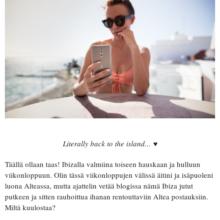
Literally back to the island... ♥
Täällä ollaan taas! Ibizalla valmiina toiseen hauskaan ja hulluun
viikonloppuun. Olin tässä viikonloppujen välissä äitini ja isäpuoleni
luona Alteassa, mutta ajattelin vetää blogissa nämä Ibiza jutut
putkeen ja sitten rauhoittua ihanan rentouttaviin Altea postauksiin.
Miltä kuulostaa?