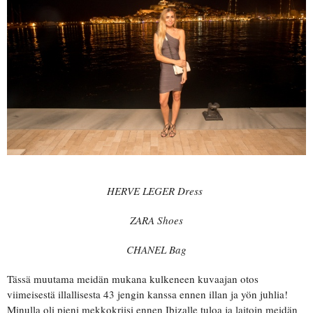
HERVE LEGER Dress
ZARA Shoes
CHANEL Bag
Tässä muutama meidän mukana kulkeneen kuvaajan otos
viimeisestä illallisesta 43 jengin kanssa ennen illan ja yön juhlia!
Minulla oli pieni mekkokriisi ennen Ibizalle tuloa ja laitoin meidän