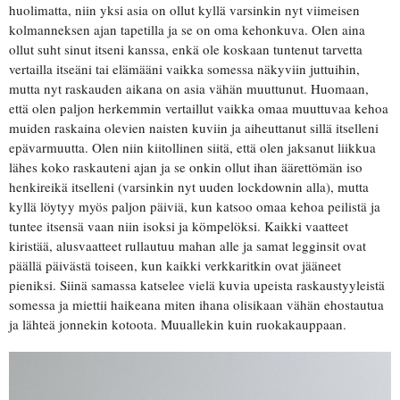
huolimatta, niin yksi asia on ollut kyllä varsinkin nyt viimeisen
kolmanneksen ajan tapetilla ja se on oma kehonkuva. Olen aina
ollut suht sinut itseni kanssa, enkä ole koskaan tuntenut tarvetta
vertailla itseäni tai elämääni vaikka somessa näkyviin juttuihin,
mutta nyt raskauden aikana on asia vähän muuttunut. Huomaan,
että olen paljon herkemmin vertaillut vaikka omaa muuttuvaa kehoa
muiden raskaina olevien naisten kuviin ja aiheuttanut sillä itselleni
epävarmuutta. Olen niin kiitollinen siitä, että olen jaksanut liikkua
lähes koko raskauteni ajan ja se onkin ollut ihan äärettömän iso
henkireikä itselleni (varsinkin nyt uuden lockdownin alla), mutta
kyllä löytyy myös paljon päiviä, kun katsoo omaa kehoa peilistä ja
tuntee itsensä vaan niin isoksi ja kömpelöksi. Kaikki vaatteet
kiristää, alusvaatteet rullautuu mahan alle ja samat legginsit ovat
päällä päivästä toiseen, kun kaikki verkkaritkin ovat jääneet
pieniksi. Siinä samassa katselee vielä kuvia upeista raskaustyyleistä
somessa ja miettii haikeana miten ihana olisikaan vähän ehostautua
ja lähteä jonnekin kotoota. Muuallekin kuin ruokakauppaan.