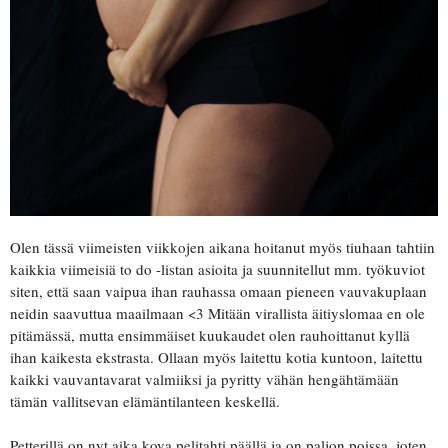
Olen tässä viimeisten viikkojen aikana hoitanut myös tiuhaan tahtiin
kaikkia viimeisiä to do -listan asioita ja suunnitellut mm. työkuviot
siten, että saan vaipua ihan rauhassa omaan pieneen vauvakuplaan
neidin saavuttua maailmaan <3 Mitään virallista äitiyslomaa en ole
pitämässä, mutta ensimmäiset kuukaudet olen rauhoittanut kyllä
ihan kaikesta ekstrasta. Ollaan myös laitettu kotia kuntoon, laitettu
kaikki vauvantavarat valmiiksi ja pyritty vähän hengähtämään
tämän vallitsevan elämäntilanteen keskellä.
Petterillä on nyt aika kova pelitahti päällä ja on paljon poissa, joten