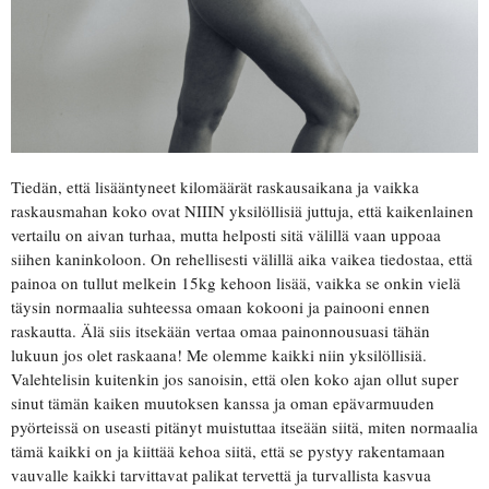
Tiedän, että lisääntyneet kilomäärät raskausaikana ja vaikka
raskausmahan koko ovat NIIIN yksilöllisiä juttuja, että kaikenlainen
vertailu on aivan turhaa, mutta helposti sitä välillä vaan uppoaa
siihen kaninkoloon. On rehellisesti välillä aika vaikea tiedostaa, että
painoa on tullut melkein 15kg kehoon lisää, vaikka se onkin vielä
täysin normaalia suhteessa omaan kokooni ja painooni ennen
raskautta. Älä siis itsekään vertaa omaa painonnousuasi tähän
lukuun jos olet raskaana! Me olemme kaikki niin yksilöllisiä.
Valehtelisin kuitenkin jos sanoisin, että olen koko ajan ollut super
sinut tämän kaiken muutoksen kanssa ja oman epävarmuuden
pyörteissä on useasti pitänyt muistuttaa itseään siitä, miten normaalia
tämä kaikki on ja kiittää kehoa siitä, että se pystyy rakentamaan
vauvalle kaikki tarvittavat palikat tervettä ja turvallista kasvua