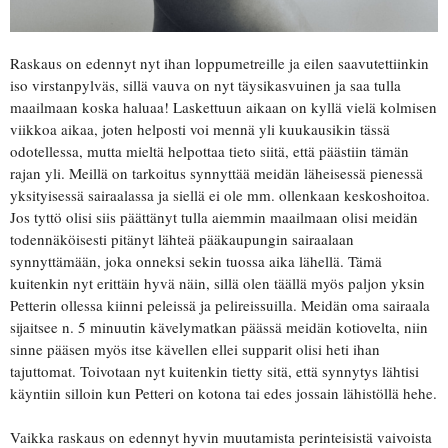
Raskaus on edennyt nyt ihan loppumetreille ja eilen saavutettiinkin
iso virstanpylväs, sillä vauva on nyt täysikasvuinen ja saa tulla
maailmaan koska haluaa! Laskettuun aikaan on kyllä vielä kolmisen
viikkoa aikaa, joten helposti voi mennä yli kuukausikin tässä
odotellessa, mutta mieltä helpottaa tieto siitä, että päästiin tämän
rajan yli. Meillä on tarkoitus synnyttää meidän läheisessä pienessä
yksityisessä sairaalassa ja siellä ei ole mm. ollenkaan keskoshoitoa.
Jos tyttö olisi siis päättänyt tulla aiemmin maailmaan olisi meidän
todennäköisesti pitänyt lähteä pääkaupungin sairaalaan
synnyttämään, joka onneksi sekin tuossa aika lähellä. Tämä
kuitenkin nyt erittäin hyvä näin, sillä olen täällä myös paljon yksin
Petterin ollessa kiinni peleissä ja pelireissuilla. Meidän oma sairaala
sijaitsee n. 5 minuutin kävelymatkan päässä meidän kotiovelta, niin
sinne pääsen myös itse kävellen ellei supparit olisi heti ihan
tajuttomat. Toivotaan nyt kuitenkin tietty sitä, että synnytys lähtisi
käyntiin silloin kun Petteri on kotona tai edes jossain lähistöllä hehe.
Vaikka raskaus on edennyt hyvin muutamista perinteisistä vaivoista