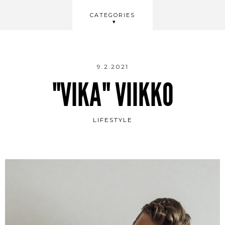
CATEGORIES
LIFESTYLE
TRAVEL
HOME
9.2.2021
BEAUTY
"VIKA" VIIKKO
WELLBEING
VIDEOS
LIFESTYLE