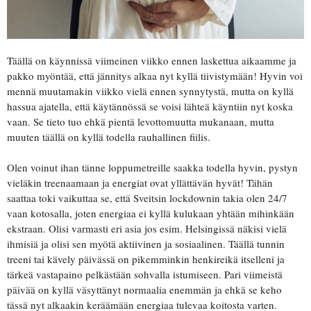
Täällä on käynnissä viimeinen viikko ennen laskettua aikaamme ja
pakko myöntää, että jännitys alkaa nyt kyllä tiivistymään! Hyvin voi
mennä muutamakin viikko vielä ennen synnytystä, mutta on kyllä
hassua ajatella, että käytännössä se voisi lähteä käyntiin nyt koska
vaan. Se tieto tuo ehkä pientä levottomuutta mukanaan, mutta
muuten täällä on kyllä todella rauhallinen fiilis.
Olen voinut ihan tänne loppumetreille saakka todella hyvin, pystyn
vieläkin treenaamaan ja energiat ovat yllättävän hyvät! Tähän
saattaa toki vaikuttaa se, että Sveitsin lockdownin takia olen 24/7
vaan kotosalla, joten energiaa ei kyllä kulukaan yhtään mihinkään
ekstraan. Olisi varmasti eri asia jos esim. Helsingissä näkisi vielä
ihmisiä ja olisi sen myötä aktiivinen ja sosiaalinen. Täällä tunnin
treeni tai kävely päivässä on pikemminkin henkireikä itselleni ja
tärkeä vastapaino pelkästään sohvalla istumiseen. Pari viimeistä
päivää on kyllä väsyttänyt normaalia enemmän ja ehkä se keho
tässä nyt alkaakin keräämään energiaa tulevaa koitosta varten.