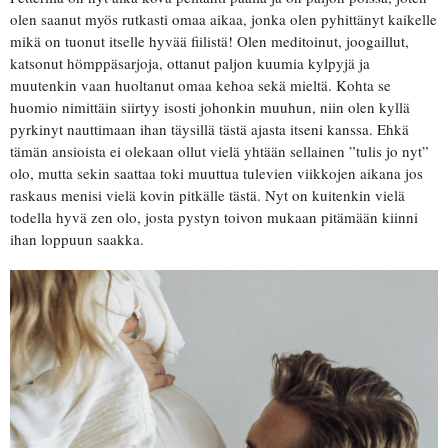
olen saanut myös rutkasti omaa aikaa, jonka olen pyhittänyt kaikelle
mikä on tuonut itselle hyvää fiilistä! Olen meditoinut, joogaillut,
katsonut hömppäsarjoja, ottanut paljon kuumia kylpyjä ja
muutenkin vaan huoltanut omaa kehoa sekä mieltä. Kohta se
huomio nimittäin siirtyy isosti johonkin muuhun, niin olen kyllä
pyrkinyt nauttimaan ihan täysillä tästä ajasta itseni kanssa. Ehkä
tämän ansioista ei olekaan ollut vielä yhtään sellainen ”tulis jo nyt”
olo, mutta sekin saattaa toki muuttua tulevien viikkojen aikana jos
raskaus menisi vielä kovin pitkälle tästä. Nyt on kuitenkin vielä
todella hyvä zen olo, josta pystyn toivon mukaan pitämään kiinni
ihan loppuun saakka.