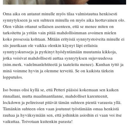
Oma aika on antanut minulle myös tilaa valmistautua henkisesti
synnytykseen ja sen suhteen minulla on myös aika luottavainen olo.
Olen vähän ottanut sellaisen asenteen, että se menee miten on
tarkoitettu ja yritän vain pitää mahdollisimman avoimen mielen
koko prosessia kohtaan. Mitään erityisiä synnytystoiveita minulle ei
siis juurikaan ole vaikka olenkin käynyt läpi erilaisia
synntyyskursseja ja pyrkinyt hyödyntämään muutamia kikkoja,
jotka voisivat mahdollisesti auttaa synnytyksen sujuvuudessa
(nim.merk. vadelmanlehtiteetä ja taateleita menee). Kunhan tyttö ja
minä voimme hyvin ja olemme terveitä. Se on kaikista tärkein
lopputulos.
Iso bonus olisi kyllä se, että Petteri pääsisi kokemaan sen kaiken
rinnallani, mutta maailmantilanne, mahdolliset karenteenit,
lockdown ja pelireissut pitävät tämän suhteen pientä varausta yllä.
Tämänkin suhteen olen vaan joutunut työstämään omaa henkistä
rauhaa ja hyväksymään sen, että joihinkin asioihin ei vaan voi itse
vaikuttaa. Toivotaan kuitenkin parasta!