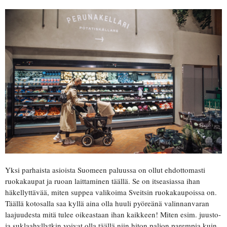
Yksi parhaista asioista Suomeen paluussa on ollut ehdottomasti
ruokakaupat ja ruoan laittaminen täällä. Se on itseasiassa ihan
häkellyttävää, miten suppea valikoima Sveitsin ruokakaupoissa on.
Täällä kotosalla saa kyllä aina olla huuli pyöreänä valinnanvaran
laajuudesta mitä tulee oikeastaan ihan kaikkeen! Miten esim. juusto-
ja suklaahyllytkin voivat olla täällä niin hiton paljon parempia kuin