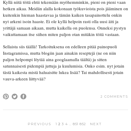
Kyllä niitä töitä ehtii tekemään myöhemminkin, pieni on pieni vaan
hetken aikaa. Meidän alalla kokonaan työkuvioista pois jääminen on
kuitenkin hieman haastavaa ja tämän kaiken tasapainottelu onkin
nyt arkeni isoin haaste. Ei ole kyllä helpoin rasti olla uusi äiti ja
yrittäjä samaan aikaan, mutta kaikella on puolensa. Onneksi pystyn
vaikuttamaan itse siihen miten paljon otan mitäkin töitä vastaan.
Sellaista siis täällä! Tarkoituksena on edelleen pitää painopuoli
Instagramissa, mutta blogiin jaan ainakin reseptejä (ne on niin
paljon helpompi löytää aina googlaamalla täältä) ja sitten
satunnaisesti pidempiä juttuja ja kuulumisia. Onko esim. nyt jotain
tästä kaikesta mistä haluaisitte lukea lisää? Tai mahdollisesti jotain
vauva-arkeen liittyvää?
2 COMMENTS
PREVIOUS
1
2
3
4
…
851
852
NEXT