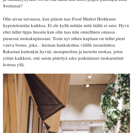
Sveitsissä?
Olin aivan taivaassa, kun pääsin taas Food Market Herkkuun
hypistelemään kaikkea. Ei ole kyllä mitään mitä täältä ei saisi. Hyvä
ettei tullut tippa linssiin kun olin taas niin onnellinen omassa
pienessä ruokakuplassani. Tosin nyt siihen kuplaan on tullut pieni
vauva bonus, joka... hieman hankaloittaa välillä ruoanlaittoa.
Rakastan kuitenkin hyvää, monipuolista ja tuoretta ruokaa, joten
yritän kaikkeni, että saisin pidettyä edes jonkinlaiset ruokarutiinit
kotona yllä.