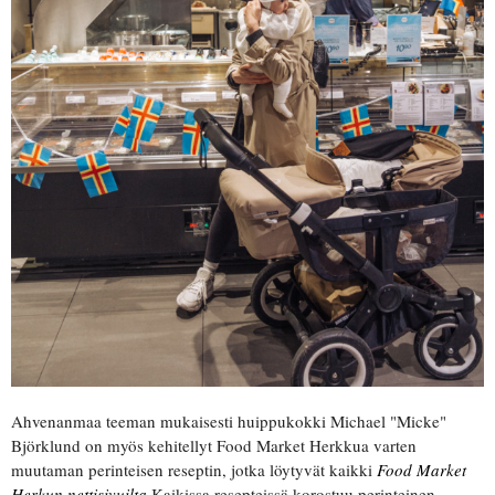
Ahvenanmaa teeman mukaisesti huippukokki Michael "Micke"
Björklund on myös kehitellyt Food Market Herkkua varten
muutaman perinteisen reseptin, jotka löytyvät kaikki
Food Market
Herkun nettisivuilta.
Kaikissa resepteissä korostuu perinteinen