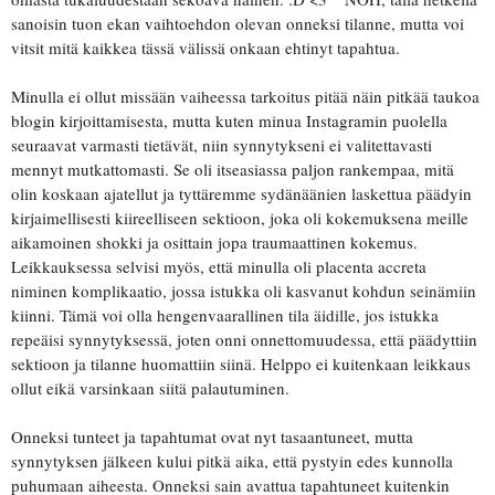
sanoisin tuon ekan vaihtoehdon olevan onneksi tilanne, mutta voi
vitsit mitä kaikkea tässä välissä onkaan ehtinyt tapahtua.
Minulla ei ollut missään vaiheessa tarkoitus pitää näin pitkää taukoa
blogin kirjoittamisesta, mutta kuten minua Instagramin puolella
seuraavat varmasti tietävät, niin synnytykseni ei valitettavasti
mennyt mutkattomasti. Se oli itseasiassa paljon rankempaa, mitä
olin koskaan ajatellut ja tyttäremme sydänäänien laskettua päädyin
kirjaimellisesti kiireelliseen sektioon, joka oli kokemuksena meille
aikamoinen shokki ja osittain jopa traumaattinen kokemus.
Leikkauksessa selvisi myös, että minulla oli placenta accreta
niminen komplikaatio, jossa istukka oli kasvanut kohdun seinämiin
kiinni. Tämä voi olla hengenvaarallinen tila äidille, jos istukka
repeäisi synnytyksessä, joten onni onnettomuudessa, että päädyttiin
sektioon ja tilanne huomattiin siinä. Helppo ei kuitenkaan leikkaus
ollut eikä varsinkaan siitä palautuminen.
Onneksi tunteet ja tapahtumat ovat nyt tasaantuneet, mutta
synnytyksen jälkeen kului pitkä aika, että pystyin edes kunnolla
puhumaan aiheesta. Onneksi sain avattua tapahtuneet kuitenkin