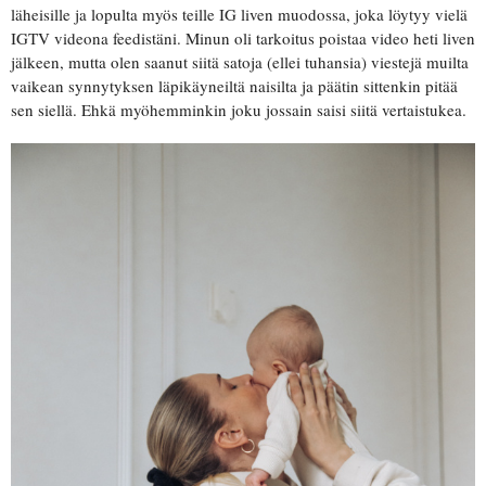
läheisille ja lopulta myös teille IG liven muodossa, joka löytyy vielä
IGTV videona feedistäni. Minun oli tarkoitus poistaa video heti liven
jälkeen, mutta olen saanut siitä satoja (ellei tuhansia) viestejä muilta
vaikean synnytyksen läpikäyneiltä naisilta ja päätin sittenkin pitää
sen siellä. Ehkä myöhemminkin joku jossain saisi siitä vertaistukea.