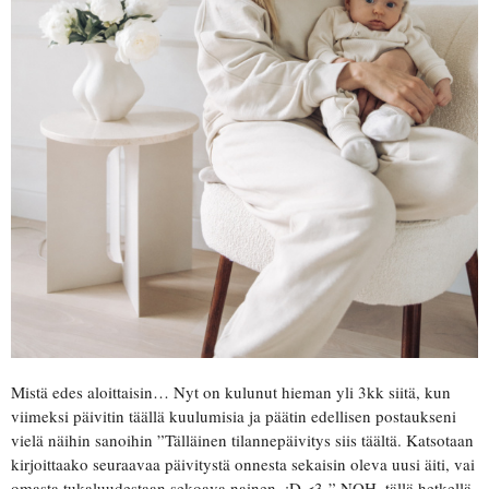
Mistä edes aloittaisin… Nyt on kulunut hieman yli 3kk siitä, kun
viimeksi päivitin täällä kuulumisia ja päätin edellisen postaukseni
vielä näihin sanoihin ”Tälläinen tilannepäivitys siis täältä. Katsotaan
kirjoittaako seuraavaa päivitystä onnesta sekaisin oleva uusi äiti, vai
omasta tukaluudestaan sekoava nainen. :D <3 ” NOH, tällä hetkellä