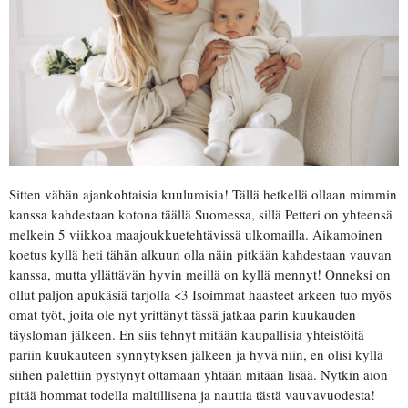
Sitten vähän ajankohtaisia kuulumisia! Tällä hetkellä ollaan mimmin
kanssa kahdestaan kotona täällä Suomessa, sillä Petteri on yhteensä
melkein 5 viikkoa maajoukkuetehtävissä ulkomailla. Aikamoinen
koetus kyllä heti tähän alkuun olla näin pitkään kahdestaan vauvan
kanssa, mutta yllättävän hyvin meillä on kyllä mennyt! Onneksi on
ollut paljon apukäsiä tarjolla <3 Isoimmat haasteet arkeen tuo myös
omat työt, joita ole nyt yrittänyt tässä jatkaa parin kuukauden
täysloman jälkeen. En siis tehnyt mitään kaupallisia yhteistöitä
pariin kuukauteen synnytyksen jälkeen ja hyvä niin, en olisi kyllä
siihen palettiin pystynyt ottamaan yhtään mitään lisää. Nytkin aion
pitää hommat todella maltillisena ja nauttia tästä vauvavuodesta!