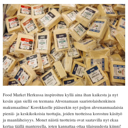
Food Market Herkussa inspiroituu kyllä aina ihan kaikesta ja nyt
kesän ajan siellä on teemana Ahvenamaan saaristolaishenkinen
makumaailma! Korokkeelle pääseekin nyt paljon ahvenanmaalaisia
pieniä- ja keskikokoisia tuottajia, joiden tuotteissa korostuu käsityö
ja maanläheisyys. Monet näistä tuotteista ovat saatavilla nyt ekaa
kertaa täällä mantereella, joten kannattaa ottaa tilaisuudesta kiinni!