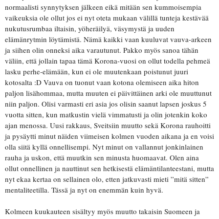
normaalisti synnytyksen jälkeen eikä mitään sen kummoisempia
vaikeuksia ole ollut jos ei nyt oteta mukaan välillä tunteja kestävää
nukutusrumbaa iltaisin, yöheräilyä, väsymystä ja uuden
elämänrytmin löytämistä. Nämä kaikki vaan kuuluvat vauva-arkeen
ja siihen olin onneksi aika varautunut. Pakko myös sanoa tähän
väliin, että jollain tapaa tämä Korona-vuosi on ollut todella pehmeä
lasku perhe-elämään, kun ei ole muutenkaan poistunut juuri
kotosalta :D Vauva on tuonut vaan kotona olemiseen aika hiton
paljon lisähommaa, mutta muuten ei päivittäinen arki ole muuttunut
niin paljon. Olisi varmasti eri asia jos olisin saanut lapsen joskus 5
vuotta sitten, kun matkustin vielä vimmatusti ja olin jotenkin koko
ajan menossa. Uusi rakkaus, Sveitsiin muutto sekä Korona rauhoitti
ja pysäytti minut näiden viimeisen kolmen vuoden aikana ja en voisi
olla siitä kyllä onnellisempi. Nyt minut on vallannut jonkinlainen
rauha ja uskon, että muutkin sen minusta huomaavat. Olen aina
ollut onnellinen ja nauttinut sen hetkisestä elämäntilanteestani, mutta
nyt ekaa kertaa on sellainen olo, etten jatkuvasti mieti ”mitä sitten”
mentaliteetilla. Tässä ja nyt on enemmän kuin hyvä.
Kolmeen kuukauteen sisältyy myös muutto takaisin Suomeen ja