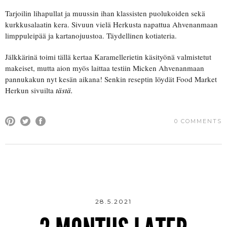
Tarjoilin lihapullat ja muussin ihan klassisten puolukoiden sekä
kurkkusalaatin kera. Sivuun vielä Herkusta napattua Ahvenanmaan
limppuleipää ja kartanojuustoa. Täydellinen kotiateria.
Jälkkärinä toimi tällä kertaa Karamellerietin käsityönä valmistetut
makeiset, mutta aion myös laittaa testiin Micken Ahvenanmaan
pannukakun nyt kesän aikana! Senkin reseptin löydät Food Market
Herkun sivuilta
tästä.
0 COMMENTS
28.5.2021