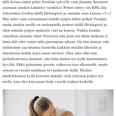
tällä kertaa emme palaa Sveitsiin syksyllä vaan jäämme Suomeen
asumaan ainakin kahdeksi vuodeksi! Petteri siirtyy siis KHL:ään
Jokereiden riveihin täällä Helsingissä ja saamme asua kotona <3 <3
Hän tulee vaan reissaamaan todella paljon pitkin poikin Venäjää,
mutta ainakin meillä on molemmilla perheet täällä Helsingissä ja
siten minulla paljon apukäsiä vauvan kanssa. Vaikka kuinka
onnellisia olemme olleet Sveitsissä niin juuri nyt tähän hetkeen ei
tämä diili olisi voinut tulla parempaan aikaan. On niin ihanaa, että
tyttäremme saa tutustua kunnolla kaikkiin meidän läheisiin ja
muodostaa heihin myös omat siteensä. Olen aina ollut niin
perhekeskeinen ihminen, että tämä tuntuu nyt kyllä äärimmäisen
hyvältä. Ehkä palaamme jossain vaiheessa taas ulkomaille, mutta
seuraavat vuodet nautitaan nyt perheestä täällä. Heidän
merkityksensä kyllä korostui minulle vielä erityisen paljon nyt
tuolla, kun olisi kaivannut heitä vierelle kaiken keskellä.