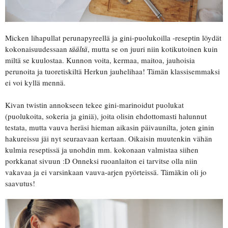
Micken lihapullat perunapyreellä ja gini-puolukoilla -reseptin löydät
kokonaisuudessaan
täältä
, mutta se on juuri niin kotikutoinen kuin
miltä se kuulostaa. Kunnon voita, kermaa, maitoa, jauhoisia
perunoita ja tuoretiskiltä Herkun jauhelihaa! Tämän klassisemmaksi
ei voi kyllä mennä.
Kivan twistin annokseen tekee gini-marinoidut puolukat
(puolukoita, sokeria ja giniä), joita olisin ehdottomasti halunnut
testata, mutta vauva heräsi hieman aikasin päivaunilta, joten ginin
hakureissu jäi nyt seuraavaan kertaan. Oikaisin muutenkin vähän
kulmia reseptissä ja unohdin mm. kokonaan valmistaa siihen
porkkanat sivuun :D Onneksi ruoanlaiton ei tarvitse olla niin
vakavaa ja ei varsinkaan vauva-arjen pyörteissä. Tämäkin oli jo
saavutus!