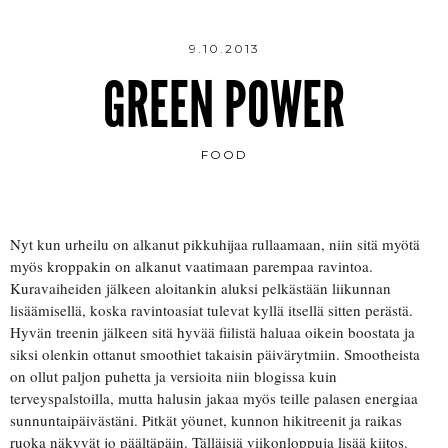
9.10.2013
GREEN POWER
FOOD
Nyt kun urheilu on alkanut pikkuhijaa rullaamaan, niin sitä myötä
myös kroppakin on alkanut vaatimaan parempaa ravintoa.
Kuravaiheiden jälkeen aloitankin aluksi pelkästään liikunnan
lisäämisellä, koska ravintoasiat tulevat kyllä itsellä sitten perästä.
Hyvän treenin jälkeen sitä hyvää fiilistä haluaa oikein boostata ja
siksi olenkin ottanut smoothiet takaisin päivärytmiin. Smootheista
on ollut paljon puhetta ja versioita niin blogissa kuin
terveyspalstoilla, mutta halusin jakaa myös teille palasen energiaa
sunnuntaipäivästäni. Pitkät yöunet, kunnon hikitreenit ja raikas
ruoka näkyvät jo päältäpäin. Tälläisiä viikonloppuja lisää kiitos.