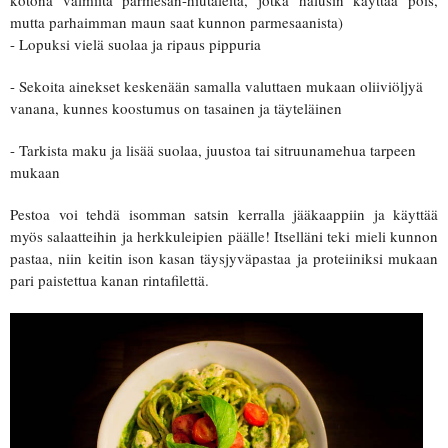
kotona valmiita parmesan-hiutaleita, jotka halusin käyttää pois,
mutta parhaimman maun saat kunnon parmesaanista)
- Lopuksi vielä suolaa ja ripaus pippuria
- Sekoita ainekset keskenään samalla valuttaen mukaan oliiviöljyä
vanana, kunnes koostumus on tasainen ja täyteläinen
- Tarkista maku ja lisää suolaa, juustoa tai sitruunamehua tarpeen
mukaan
Pestoa voi tehdä isomman satsin kerralla jääkaappiin ja käyttää
myös salaatteihin ja herkkuleipien päälle! Itselläni teki mieli kunnon
pastaa, niin keitin ison kasan täysjyväpastaa ja proteiiniksi mukaan
pari paistettua kanan rintafilettä.