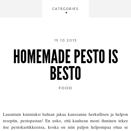
BEAUTY
CATEGORIES
WELLBEING
VIDEOS
19.10.2013
HOMEMADE PESTO IS
BESTO
FOOD
Lauantain kunniaksi haluan jakaa kanssanne herkullisen ja helpon
reseptin, pestopastan! En usko, että kauhean moni ihminen tekee
itse pestokastikkeensa, koska on niin paljon helpompaa ottaa se