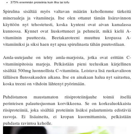
375% enemmän proteiinia kuin liha tai tofu
Spirulina sisältää myös valtavan määrän kehollemme tärkeitä
mineraaleja ja vitamiineja. Itse olen ottanut tämän lisäravinnon
käyttöön nyt tehostetusti, koska kynteni ovat aivan kamalassa
kunnossa. Kynnet ovat liuskottuneet ja pehmeät, mikä kielii A-
vitamiinin puutteesta. Beetakaroteeni muuttuu kropassa A-
vitamiiniksi ja siksi haen nyt apua spirulinasta tähän puutostilaan.
Amla-uutejauhe on tehty amla-marjoista, jotka ovat erittäin C-
vitamiinipitoisia marjoja. Pelkästään pieni teelusikan kärjellinen
sisältää 500mg luonnollista C-vitamiinia. Loistava lisä ruokavalioon
tälläisen flunssakauden aikana. Itse en ainakaan halua nyt sairastua,
koska treeni on vihdoin lähtenyt pyörimään.
Puhdistamon maustamaton riisiproteiinijauhe toimii itsellä
perinteisen palautusjuoman korvikkeena. Se on korkealuokkaista
riisiproteiiniä, joka sisältää proteiinin lisäksi palautumista edistäviä
rasvoja. Ei lisäaineita, ei kropan kuormittamista, pelkästään
puhdasta ravintoa keholle.