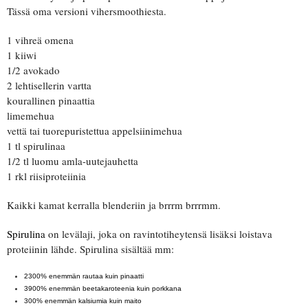
Tässä oma versioni vihersmoothiesta.
1 vihreä omena
1 kiiwi
1/2 avokado
2 lehtisellerin vartta
kourallinen pinaattia
limemehua
vettä tai tuorepuristettua appelsiinimehua
1 tl spirulinaa
1/2 tl luomu amla-uutejauhetta
1 rkl riisiproteiinia
Kaikki kamat kerralla blenderiin ja brrrm brrrmm.
Spirulina
on levälaji, joka on ravintotiheytensä lisäksi loistava
proteiinin lähde. Spirulina sisältää mm:
2300% enemmän rautaa kuin pinaatti
3900% enemmän beetakaroteenia kuin porkkana
300% enemmän kalsiumia kuin maito