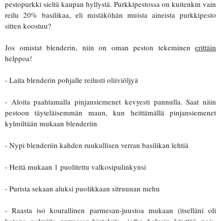
pestopurkki sieltä kaupan hyllystä. Purkkipestossa on kuitenkin vain
reilu 20% basilikaa, eli mistäköhän muista aineista purkkipesto
sitten koostuu?
Jos omistat blenderin, niin on oman peston tekeminen
erittäin
helppoa!
- Laita blenderin pohjalle reilusti oliiviöljyä
- Aloita paahtamalla pinjansiemenet kevyesti pannulla. Saat näin
pestoon täyteläisemmän maun, kun heittämällä pinjansiemenet
kylmiltään mukaan blenderiin
- Nypi blenderiin kahden ruukullisen verran basilikan lehtiä
- Heitä mukaan 1 puolitettu valkosipulinkynsi
- Purista sekaan aluksi puolikkaan sitruunan mehu
- Raasta iso kourallinen parmesan-juustoa mukaan (itselläni oli