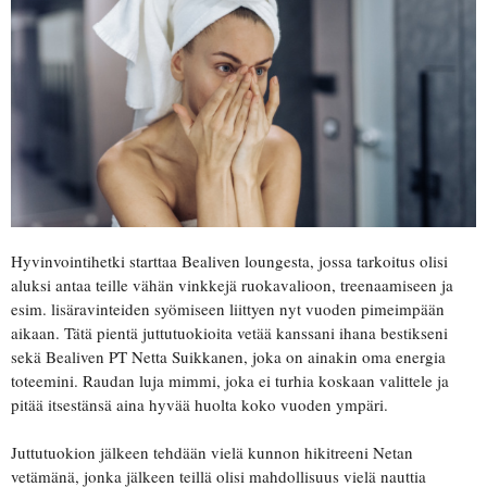
Hyvinvointihetki starttaa Bealiven loungesta, jossa tarkoitus olisi
aluksi antaa teille vähän vinkkejä ruokavalioon, treenaamiseen ja
esim. lisäravinteiden syömiseen liittyen nyt vuoden pimeimpään
aikaan. Tätä pientä juttutuokioita vetää kanssani ihana bestikseni
sekä Bealiven PT Netta Suikkanen, joka on ainakin oma energia
toteemini. Raudan luja mimmi, joka ei turhia koskaan valittele ja
pitää itsestänsä aina hyvää huolta koko vuoden ympäri.
Juttutuokion jälkeen tehdään vielä kunnon hikitreeni Netan
vetämänä, jonka jälkeen teillä olisi mahdollisuus vielä nauttia