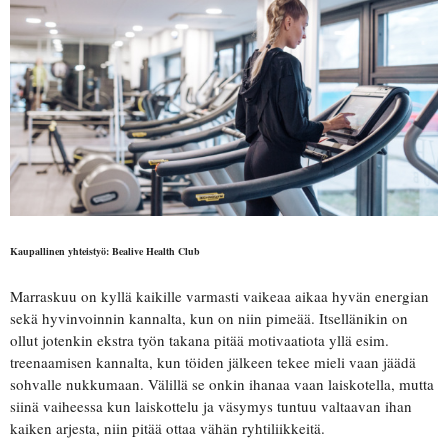
Kaupallinen yhteistyö: Bealive Health Club
Marraskuu on kyllä kaikille varmasti vaikeaa aikaa hyvän energian
sekä hyvinvoinnin kannalta, kun on niin pimeää. Itsellänikin on
ollut jotenkin ekstra työn takana pitää motivaatiota yllä esim.
treenaamisen kannalta, kun töiden jälkeen tekee mieli vaan jäädä
sohvalle nukkumaan. Välillä se onkin ihanaa vaan laiskotella, mutta
siinä vaiheessa kun laiskottelu ja väsymys tuntuu valtaavan ihan
kaiken arjesta, niin pitää ottaa vähän ryhtiliikkeitä.