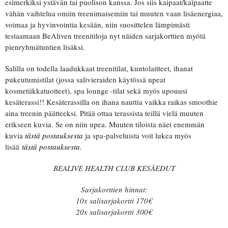
esimerkiksi ystävän tai puolison kanssa. Jos siis kaipaat/kaipaatte
vähän vaihtelua omiin treenimaisemiin tai muuten vaan lisäenergiaa,
voimaa ja hyvinvointia kesään, niin suosittelen lämpimästi
testaamaan BeAliven treenitiloja nyt näiden sarjakorttien myötä
pienryhmätuntien lisäksi.
Salilla on todella laadukkaat treenitilat, kuntolaitteet, ihanat
pukeutumistilat (jossa salivieraiden käytössä upeat
kosmetiikkatuotteet), spa lounge -tilat sekä myös upouusi
kesäterassi!! Kesäterassilla on ihana nauttia vaikka raikas smoothie
aina treenin päätteeksi. Pitää ottaa terassista teillä vielä muuten
erikseen kuvia. Se on niin upea. Muuten tiloista näet enemmän
kuvia
tästä postauksesta
ja spa-palveluista voit lukea myös
lisää
tästä postauksesta.
BEALIVE HEALTH CLUB KESÄEDUT
Sarjakorttien hinnat:
10x salisarjakortti 170€
20x salisarjakortti 300€