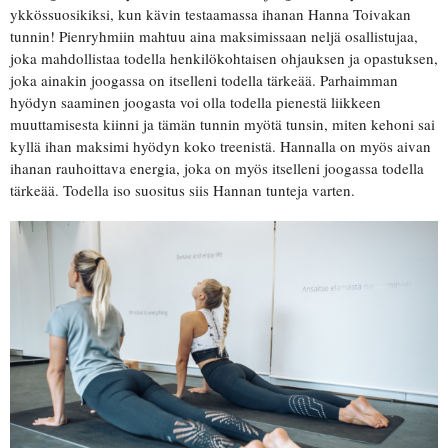
ykkössuosikiksi, kun kävin testaamassa ihanan Hanna Toivakan
tunnin! Pienryhmiin mahtuu aina maksimissaan neljä osallistujaa,
joka mahdollistaa todella henkilökohtaisen ohjauksen ja opastuksen,
joka ainakin joogassa on itselleni todella tärkeää. Parhaimman
hyödyn saaminen joogasta voi olla todella pienestä liikkeen
muuttamisesta kiinni ja tämän tunnin myötä tunsin, miten kehoni sai
kyllä ihan maksimi hyödyn koko treenistä. Hannalla on myös aivan
ihanan rauhoittava energia, joka on myös itselleni joogassa todella
tärkeää. Todella iso suositus siis Hannan tunteja varten.