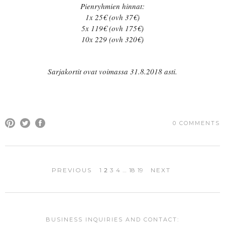
Pienryhmien hinnat:
1x 25€ (ovh 37€)
5x 119€ (ovh 175€)
10x 229 (ovh 320€)
Sarjakortit ovat voimassa 31.8.2018 asti.
0 COMMENTS
PREVIOUS
1
2
3
4
…
18
19
NEXT
BUSINESS INQUIRIES AND CONTACT: