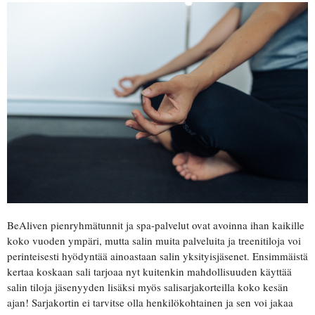
BeAliven pienryhmätunnit ja spa-palvelut ovat avoinna ihan kaikille
koko vuoden ympäri, mutta salin muita palveluita ja treenitiloja voi
perinteisesti hyödyntää ainoastaan salin yksityisjäsenet. Ensimmäistä
kertaa koskaan sali tarjoaa nyt kuitenkin mahdollisuuden käyttää
salin tiloja jäsenyyden lisäksi myös salisarjakorteilla koko kesän
ajan! Sarjakortin ei tarvitse olla henkilökohtainen ja sen voi jakaa