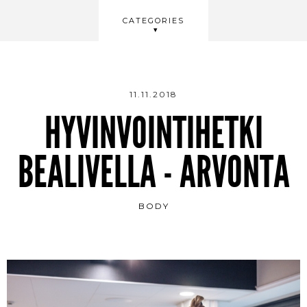
BEAUTY
CATEGORIES
WELLBEING
VIDEOS
11.11.2018
HYVINVOINTIHETKI
BEALIVELLA - ARVONTA
BODY