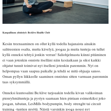
Kaupallinen yhteistyö: BeAlive Health Club
Kesän treenaaminen on ollut kyllä todella hajanaista ainakin
salitreenien osalta, mutta kävelyä, joogaa ja muita tunteja on tullut
kyllä onneksi tehtyä jonkin verran! Saliohjelmasta kiinni pitäminen
ei vaan jotenkin onnistu itselläni näin kesäaikaan ja siksi kaikki
ohjatut tunnit toimivat nyt itselleni jotenkin paremmin. Nyt on
helpompaa vaan saapua paikalle ja tehdä se mitä ohjaaja sanoo.
Oman pyllyn liikkeelle saaminen onnistuu sitten varmaan paremmin
taas syksymmällä.
Onneksi kuntosalini BeAlive tarjoaakin todella kivan valikoiman
pienryhmätunteja ja pystyn saamaan hien pintaan esimerkiksi joko
joogan, tabatan, LesMills bodypumpin, body strenght tai circuit
training -tuntien myötä. Näistä varsinkin jooga nousi nyt