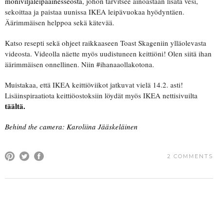
moniviljaleipäainesseosta
, johon tarvitsee ainoastaan lisätä vesi,
sekoittaa ja paistaa uunissa IKEA leipävuokaa hyödyntäen.
Äärimmäisen helppoa sekä kätevää.
Katso resepti sekä ohjeet raikkaaseen Toast Skageniin ylläolevasta
videosta. Videolla näette myös uudistuneen keittiöni! Olen siitä ihan
äärimmäisen onnellinen. Niin #ihanaaollakotona.
Muistakaa, että IKEA keittiöviikot jatkuvat vielä 14.2. asti!
Lisäinspiraatiota keittiöostoksiin löydät myös IKEA nettisivuilta
täältä.
Behind the camera: Karoliina Jääskeläinen
2 COMMENTS