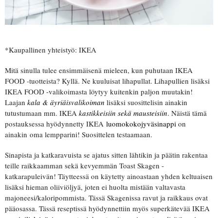
*Kaupallinen yhteistyö: IKEA
Mitä sinulla tulee ensimmäisenä mieleen, kun puhutaan IKEA
FOOD -tuotteista? Kyllä. Ne kuuluisat lihapullat. Lihapullien lisäksi
IKEA FOOD -valikoimasta löytyy kuitenkin paljon muutakin!
Laajan
kala & äyriäisvalikoiman
lisäksi suosittelisin ainakin
tutustumaan mm. IKEA
kastikkeisiin sekä mausteisiin
. Näistä tämä
postauksessa hyödynnetty IKEA
luomokokojyväsinappi
on
ainakin oma lempparini! Suosittelen testaamaan.
Sinapista ja katkaravuista se ajatus sitten lähtikin ja päätin rakentaa
teille raikkaamman sekä kevyemmän Toast Skagen -
katkarapuleivän! Täytteessä on käytetty ainoastaan yhden keltuaisen
lisäksi hieman oliiviöljyä, joten ei huolta mistään valtavasta
majoneesi/kaloripommista. Tässä Skagenissa ravut ja raikkaus ovat
pääosassa. Tässä reseptissä hyödynnettiin myös superkätevää IKEA