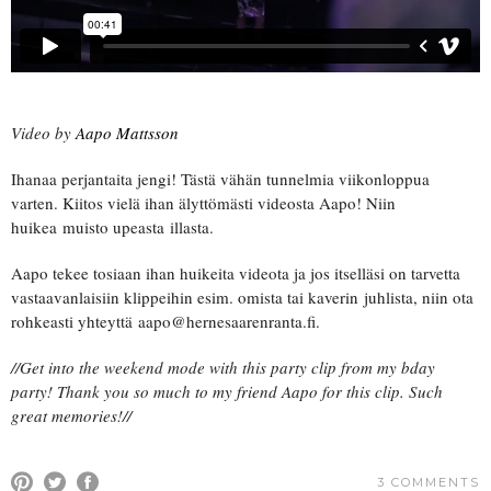
Video by
Aapo Mattsson
Ihanaa perjantaita jengi! Tästä vähän tunnelmia viikonloppua
varten. Kiitos vielä ihan älyttömästi videosta Aapo! Niin
huikea muisto upeasta illasta.
Aapo tekee tosiaan ihan huikeita videota ja jos itselläsi on tarvetta
vastaavanlaisiin klippeihin esim. omista tai kaverin juhlista, niin ota
rohkeasti yhteyttä aapo@hernesaarenranta.fi.
//Get into the weekend mode with this party clip from my bday
party! Thank you so much to my friend Aapo for this clip. Such
great memories!//
3 COMMENTS