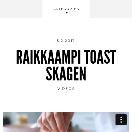
BEAUTY
CATEGORIES
WELLBEING
VIDEOS
5.2.2017
RAIKKAAMPI TOAST
SKAGEN
VIDEOS