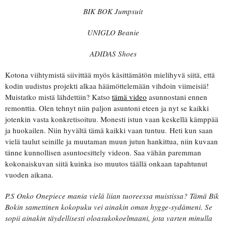
BIK BOK Jumpsuit
UNIGLO Beanie
ADIDAS Shoes
Kotona viihtymistä siivittää myös käsittämätön mielihyvä siitä, että
kodin uudistus projekti alkaa häämöttelemään vihdoin viimeisiä!
Muistatko mistä lähdettiin? Katso
tämä video
asunnostani ennen
remonttia. Olen tehnyt niin paljon asuntoni eteen ja nyt se kaikki
jotenkin vasta konkretisoituu. Monesti istun vaan keskellä kämppää
ja huokailen. Niin hyvältä tämä kaikki vaan tuntuu. Heti kun saan
vielä taulut seinille ja muutaman muun jutun hankittua, niin kuvaan
tänne kunnollisen asuntoesittely videon. Saa vähän paremman
kokonaiskuvan siitä kuinka iso muutos täällä onkaan tapahtunut
vuoden aikana.
P.S Onko Onepiece mania vielä liian tuoreessa muistissa? Tämä Bik
Bokin samettinen kokopuku vei ainakin oman hygge-sydämeni. Se
sopii ainakin täydellisesti oloasukokoelmaani, jota varten minulla