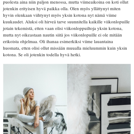
puolesta aina niin paljon menossa, mutta viimeaikoina on koti ollut
jotenkin erityisen hyvä paikka olla. Olen myös yllättynyt miten
hyvin olenkaan viihtynyt myös yksin kotona nyt nämä viime
kuukaudet. Aluksi oli hirveä tarve suunnitella kaikille viikonlopuille
jotain tekemistä, etten vaan olisi viikonloppuiltoja yksin kotona,
mutta nyt oikeastaan nautin siitä jos viikonlopuille ei ole mitään
erikoista ohjelmaa. Oli ihanaa esimerkiksi viime lauantaina
huomata, etten olisi ollut missään muualla mieluummin kuin yksin
kotona. Se oli jotenkin todella hyvä hetki.