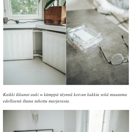
Kaikki ikkunat auki = kämppä täynnä koivun kukkia sekä muutama
edellisenä iltana tuhottu marjarasia.