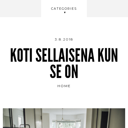
BEAUTY
CATEGORIES
WELLBEING
VIDEOS
3.8.2018
KOTI SELLAISENA KUN
SE ON
HOME