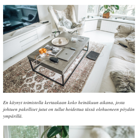
En käynyt toimistolla kertaakaan koko heinäkuun aikana, josta
johtuen pakolliset jutut on tullut hoidettua tässä olohuoneen pöydän
ympärillä.