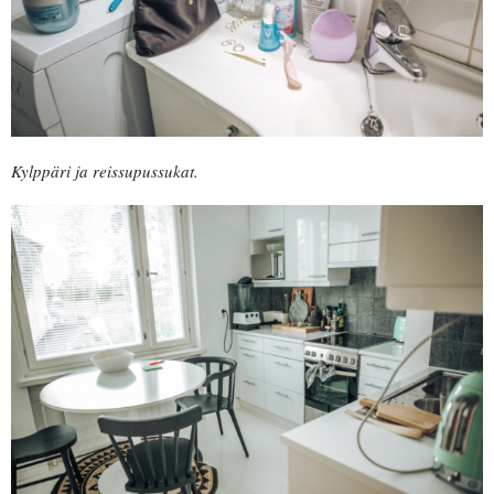
Kylppäri ja reissupussukat.