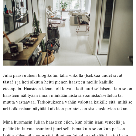
Julia pääsi uuteen blogikotiin tällä viikolla (tsekkaa uudet sivut
tästä
!!) ja heti alkuun heitti pienen haasteen meille kaikille
eteenpäin. Haasteen ideana oli kuvata koti juuri sellaisena kun se on
haasteen nähtyään ilman minkäänlaista siivoamista/asettelua tai
muuta vastaavaa. Tarkoituksena vähän valottaa kaikille sitä, miltä se
arki oikeastaan näyttää kaikkien perinteisten sisustuskuvien takana.
Minä huomasin Julian haasteen eilen, kun oltiin isäni veneellä ja
päätinkin kuvata asuntoni juuri sellaisena kuin se on kun pääsen
kotiin. Olen aika perussiisti ihminen (ainakin nykyään) ja tykkään