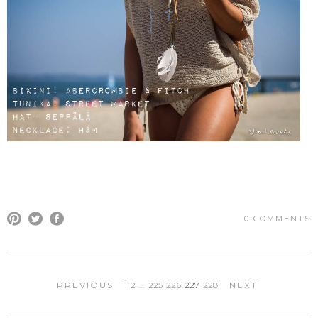
0 COMMENTS
PREVIOUS
1
2
…
225
226
227
228
NEXT