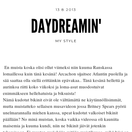
13.8.2013
DAYDREAMIN'
MY STYLE
En muista koska olisi ollut viimeksi niin kuuma Ranskassa
lomaillessa kuin tänä kesänä! Arcachon sijaitsee Atlantin puolella ja
sää saattaa olla siellä erittäinkin epävakaa.. Tänä kesänä hellettä ja
aurinkoa riitti koko viikoksi ja loma-asut muodostuivat
enimmäkseen hellehatuista ja biksuista!
Nämä kudotut bikinit eivät ole välttämättä ne käytännöllisimmät,
mutta muistatteko sellaisen musavideon jossa Britney Spears pyörii
unelmarannalla miehen kanssa, upeat kudotut valkoiset bikinit
päällään? No minä muistan, koska vaikka videossa oli kauniita
maisemia ja kuuma kundi, niin ne bikinit jäivät jotenkin
takaraivoon. Ei muuten myöskään mitään muistikuvaa, mikä biisi on