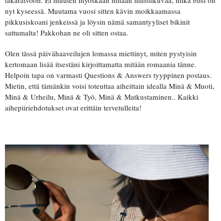
nyt kyseessä. Muutama vuosi sitten kävin moikkaamassa
pikkusiskoani jenkeissä ja löysin nämä samantyyliset bikinit
sattumalta! Pakkohan ne oli sitten ostaa.
Olen tässä päivähaaveilujen lomassa miettinyt, miten pystyisin
kertomaan lisää itsestäni kirjoittamatta mitään romaania tänne.
Helpoin tapa on varmasti Questions & Answers tyyppinen postaus.
Mietin, että tämänkin voisi toteuttaa aiheittain idealla Minä & Muoti,
Minä & Urheilu, Minä & Työ, Minä & Matkustaminen.. Kaikki
aihepiiriehdotukset ovat erittäin tervetulleita!