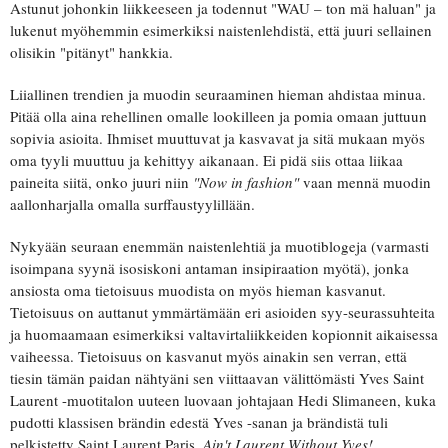
Astunut johonkin liikkeeseen ja todennut "WAU – ton mä haluan" ja
lukenut myöhemmin esimerkiksi naistenlehdistä, että juuri sellainen
olisikin "pitänyt" hankkia.
Liiallinen trendien ja muodin seuraaminen hieman ahdistaa minua.
Pitää olla aina rehellinen omalle lookilleen ja pomia omaan juttuun
sopivia asioita. Ihmiset muuttuvat ja kasvavat ja sitä mukaan myös
oma tyyli muuttuu ja kehittyy aikanaan. Ei pidä siis ottaa liikaa
paineita siitä, onko juuri niin
"Now in fashion"
vaan mennä muodin
aallonharjalla omalla surffaustyylillään.
Nykyään seuraan enemmän naistenlehtiä ja muotiblogeja (varmasti
isoimpana syynä isosiskoni antaman insipiraation myötä), jonka
ansiosta oma tietoisuus muodista on myös hieman kasvanut.
Tietoisuus on auttanut ymmärtämään eri asioiden syy-seurassuhteita
ja huomaamaan esimerkiksi valtavirtaliikkeiden kopionnit aikaisessa
vaiheessa. Tietoisuus on kasvanut myös ainakin sen verran, että
tiesin tämän paidan nähtyäni sen viittaavan välittömästi Yves Saint
Laurent -muotitalon uuteen luovaan johtajaan Hedi Slimaneen, kuka
pudotti klassisen brändin edestä Yves -sanan ja brändistä tuli
pelkistetty Saint Laurent Paris.
Ain't Laurent Without Yves!