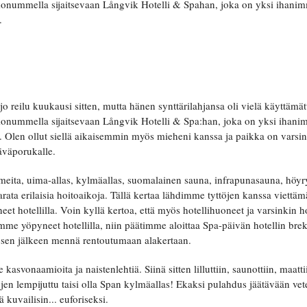
onummella sijaitsevaan Långvik Hotelli & Spahan, joka on yksi ihanimm
.
 jo reilu kuukausi sitten, mutta hänen synttärilahjansa oli vielä käyttämä
onummella sijaitsevaan Långvik Hotelli & Spa:han, joka on yksi ihanim
 Olen ollut siellä aikaisemmin myös mieheni kanssa ja paikka on varsi
äväporukalle.
eita, uima-allas, kylmäallas, suomalainen sauna, infrapunasauna, höy
rata erilaisia hoitoaikoja. Tällä kertaa lähdimme tyttöjen kanssa viett
 hotellilla. Voin kyllä kertoa, että myös hotellihuoneet ja varsinkin ho
 yöpyneet hotellilla, niin päätimme aloittaa Spa-päivän hotellin brekkar
a sen jälkeen mennä rentoutumaan alakertaan.
 kasvonaamioita ja naistenlehtiä. Siinä sitten lilluttiin, saunottiin, maat
öjen lempijuttu taisi olla Span kylmäallas! Ekaksi pulahdus jäätävään v
tä kuvailisin... euforiseksi.