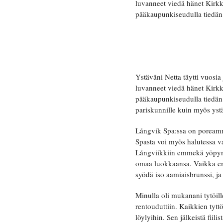
luvanneet viedä hänet Kirkk
pääkaupunkiseudulla tiedän
Ystäväni Netta täytti vuosia
luvanneet viedä hänet Kirkk
pääkaupunkiseudulla tiedän.
pariskunnille kuin myös yst
Långvik Spa:ssa on poreamm
Spasta voi myös halutessa va
Långviikkiin emmekä yöpyneet
omaa luokkaansa. Vaikka emme
syödä iso aamiaisbrunssi, j
Minulla oli mukanani tytöille
rentouduttiin. Kaikkien tytt
löylyihin. Sen jälkeistä fiilis