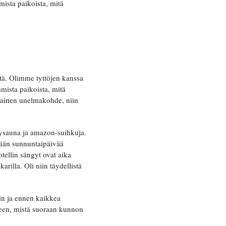
ista paikoista, mitä
ttä. Olimme tyttöjen kanssa
mista paikoista, mitä
nainen unelmakohde, niin
rysauna ja amazon-suihkuja.
ämään sunnuntaipäivää
tellin sängyt ovat aika
illa. Oli niin täydellistä
tiin ja ennen kaikkea
eteen, mistä suoraan kunnon