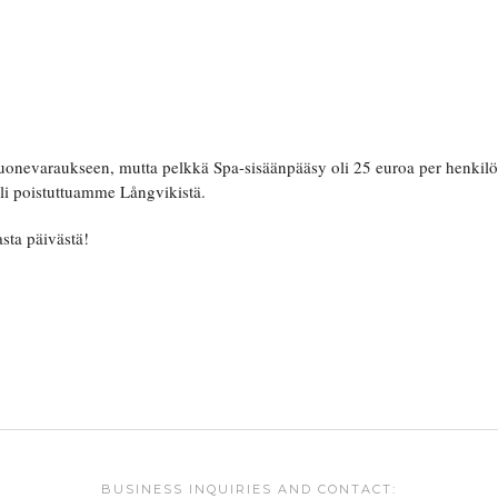
uonevaraukseen, mutta pelkkä Spa-sisäänpääsy oli 25 euroa per henkilö
 oli poistuttuamme Långvikistä.
asta päivästä!
BUSINESS INQUIRIES AND CONTACT: