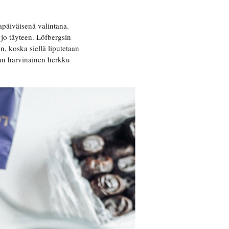
apäiväisenä valintana.
 jo täyteen. Löfbergsin
n, koska siellä liputetaan
ran harvinainen herkku