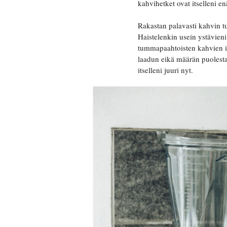
kahvihetket ovat itselleni e
Rakastan palavasti kahvin t
Haistelenkin usein ystävieni
tummapaahtoisten kahvien ide
laadun eikä määrän puolesta
itselleni juuri nyt.