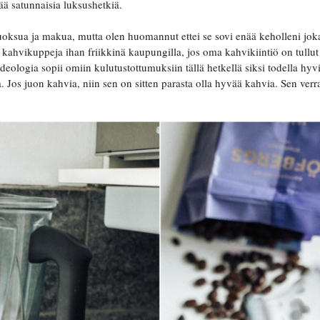
nää satunnaisia luksushetkiä.
uoksua ja makua, mutta olen huomannut ettei se sovi enää keholleni jok
 kahvikuppeja ihan friikkinä kaupungilla, jos oma kahvikiintiö on tullut
ologia sopii omiin kulutustottumuksiin tällä hetkellä siksi todella hyvi
. Jos juon kahvia, niin sen on sitten parasta olla hyvää kahvia. Sen ver