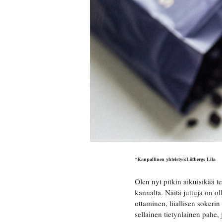
*Kaupallinen yhteistyö:Löfbergs Lila
Olen nyt pitkin aikuisikää
kannalta. Näitä juttuja on
ottaminen, liiallisen sokerin
sellainen tietynlainen pahe