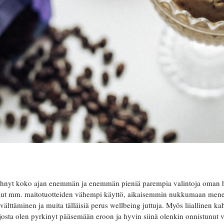
 tehnyt koko ajan enemmän ja enemmän pieniä parempia valintoja oman h
 ollut mm. maitotuotteiden vähempi käyttö, aikaisemmin nukkumaan me
 välttäminen ja muita tälläisiä perus wellbeing juttuja. Myös liiallinen kah
, josta olen pyrkinyt pääsemään eroon ja hyvin siinä olenkin onnistunut 