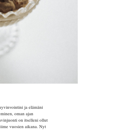
yvinvointini ja elämäni
neminen, oman ajan
vinjuonti on itselleni ollut
viime vuosien aikana. Nyt