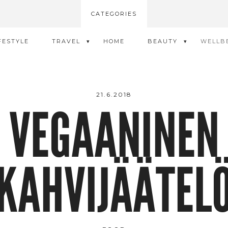
CATEGORIES
FESTYLE
TRAVEL
HOME
BEAUTY
WELLB
21.6.2018
VEGAANINEN
KAHVIJÄÄTEL