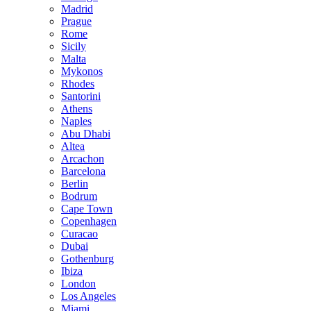
Madrid
Prague
Rome
Sicily
Malta
Mykonos
Rhodes
Santorini
Athens
Naples
Abu Dhabi
Altea
Arcachon
Barcelona
Berlin
Bodrum
Cape Town
Copenhagen
Curacao
Dubai
Gothenburg
Ibiza
London
Los Angeles
Miami