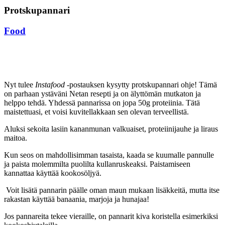
Protskupannari
Food
Nyt tulee
Instafood
-postauksen kysytty protskupannari ohje! Tämä
on parhaan ystäväni Netan resepti ja on älyttömän mutkaton ja
helppo tehdä. Yhdessä pannarissa on jopa 50g proteiinia. Tätä
maistettuasi, et voisi kuvitellakkaan sen olevan terveellistä.
Aluksi sekoita lasiin kananmunan valkuaiset, proteiinijauhe ja liraus
maitoa.
Kun seos on mahdollisimman tasaista, kaada se kuumalle pannulle
ja paista molemmilta puolilta kullanruskeaksi. Paistamiseen
kannattaa käyttää kookosöljyä.
Voit lisätä pannarin päälle oman maun mukaan lisäkkeitä, mutta itse
rakastan käyttää banaania, marjoja ja hunajaa!
Jos pannareita tekee vieraille, on pannarit kiva koristella esimerkiksi