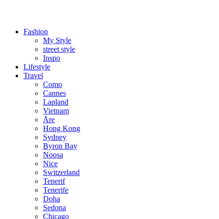
Fashion
My Style
street style
Inspo
Lifestyle
Travel
Como
Cannes
Lapland
Vietnam
Åre
Hong Kong
Sydney
Byron Bay
Noosa
Nice
Switzerland
Tenerif
Tenerife
Doha
Sedona
Chicago