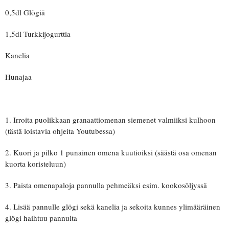
0,5dl Glögiä
1,5dl Turkkijogurttia
Kanelia
Hunajaa
1. Irroita puolikkaan granaattiomenan siemenet valmiiksi kulhoon
(tästä loistavia ohjeita Youtubessa)
2. Kuori ja pilko 1 punainen omena kuutioiksi (säästä osa omenan
kuorta koristeluun)
3. Paista omenapaloja pannulla pehmeäksi esim. kookosöljyssä
4. Lisää pannulle glögi sekä kanelia ja sekoita kunnes ylimääräinen
glögi haihtuu pannulta