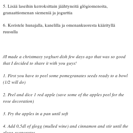
5. Lisää laseihin kerroksittain jäähtyneitä glögiomenoita,
granaattiomenan siemeniä ja jogurttia
6. Koristele hunajalla, kanelilla ja omenankuoresta käärityllä
ruusulla
//I made a christmasy yoghurt dish few days ago that was so good
that I decided to share it with you guys!
1. First you have to peel some pomegranates seeds ready to a bowl
(1/2 will do)
2. Peel and dice 1 red apple (save some of the apples peel for the
rose decoration)
3. Fry the apples in a pan until soft
4. Add 0,5dl of glogg (mulled wine) and cinnamon and stir until the
glogg evaporates