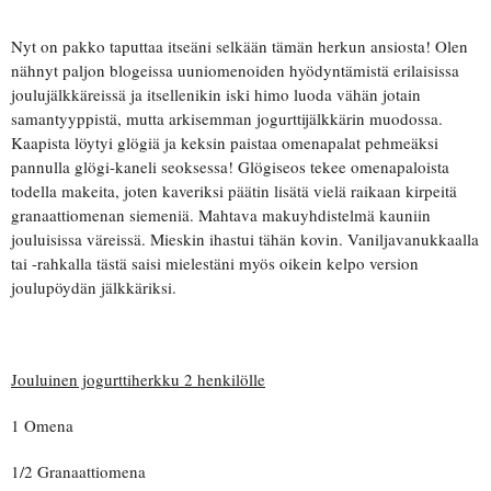
Nyt on pakko taputtaa itseäni selkään tämän herkun ansiosta! Olen
nähnyt paljon blogeissa uuniomenoiden hyödyntämistä erilaisissa
joulujälkkäreissä ja itsellenikin iski himo luoda vähän jotain
samantyyppistä, mutta arkisemman jogurttijälkkärin muodossa.
Kaapista löytyi glögiä ja keksin paistaa omenapalat pehmeäksi
pannulla glögi-kaneli seoksessa! Glögiseos tekee omenapaloista
todella makeita, joten kaveriksi päätin lisätä vielä raikaan kirpeitä
granaattiomenan siemeniä. Mahtava makuyhdistelmä kauniin
jouluisissa väreissä. Mieskin ihastui tähän kovin. Vaniljavanukkaalla
tai -rahkalla tästä saisi mielestäni myös oikein kelpo version
joulupöydän jälkkäriksi.
Jouluinen jogurttiherkku 2 henkilölle
1 Omena
1/2 Granaattiomena