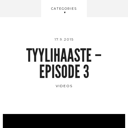
BEAUTY
CATEGORIES
WELLBEING
VIDEOS
17.9.2015
TYYLIHAASTE –
EPISODE 3
VIDEOS