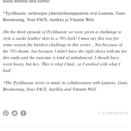
näillä mentiin tällä kertaa!
*Tyylihaaste -nettisarjan yhteistyökumppaneita ovat Lumene, Gant,
Boomerang, Your FACE, Aarikka ja Vitamin Well.
//In the third episode of Tyylihaaste we were given a challange to
style a suede-leather skirt to a 70's look! I must say this was for
some reason the hardest challenge in this series... Not because of
the 70's theme, but because I didn't have the right shoes with me for
this outfit and the outcome is kind of unbalanced. I should have
worn boots, but hey. This is what I had , so I worked with what I
had!
*The Tyylihaaste series is made in collaboration with Lumene, Gant,
Boomerang, Your FACE, Aarikka and Vitamin Well.
2 COMMENTS