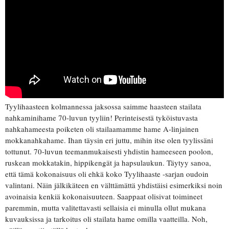
Tyylihaasteen kolmannessa jaksossa saimme haasteen stailata
nahkaminihame 70-luvun tyyliin! Perinteisestä tyköistuvasta
nahkahameesta poiketen oli stailaamamme hame A-linjainen
mokkanahkahame. Ihan täysin eri juttu, mihin itse olen tyylissäni
tottunut. 70-luvun teemanmukaisesti yhdistin hameeseen poolon,
ruskean mokkatakin, hippikengät ja hapsulaukun. Täytyy sanoa,
että tämä kokonaisuus oli ehkä koko Tyylihaaste -sarjan oudoin
valintani. Näin jälkikäteen en välttämättä yhdistäisi esimerkiksi noin
avoinaisia kenkiä kokonaisuuteen. Saappaat olisivat toimineet
paremmin, mutta valitettavasti sellaisia ei minulla ollut mukana
kuvauksissa ja tarkoitus oli stailata hame omilla vaatteilla. Noh,