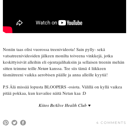
Noniin taas olisi vuorossa treenivideota! Sain pylly- sekä
vatsatreenivideoiden jälkeen monilta toiveena vinkkejä, jotka
keskittyisivät alleihin eli ojentajalihaksiin ja sellaisen treenin mehän
sitten teimme teille
Netan
kanssa. Tee siis tämä 4 liikkeen
täsmätreeni vaikka aerobisen päälle ja anna alleille kyytiä!
P.S Älä missää lopusta BLOOPERS -osiota. Välillä on kyllä vaikea
pitää pokkaa, kun kuvailee näitä Netan kaa :D
Kiitos BeAlive Health Club
♥
4 COMMENTS