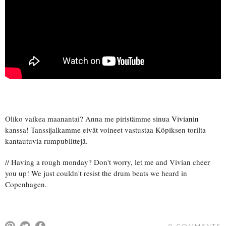
Oliko vaikea maanantai? Anna me piristämme sinua
Vivianin
kanssa! Tanssijalkamme eivät voineet vastustaa Köpiksen torilta
kantautuvia rumpubiittejä.
// Having a rough monday? Don't worry, let me and Vivian cheer
you up! We just couldn't resist the drum beats we heard in
Copenhagen.
0 COMMENTS