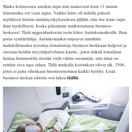
Matka kohteeseen ainakin sujui niin mukavasti kuin 11 tunnin
lentomatka voi vaan sujua. Vaikka lento oli todella pahasti
myöhässä tiistain räntämyrskykaaoksen jäljiltä, niin itse lento sujui
ihan täydellisesti, koska pääsimme matkustamaan business-
luokassa! Tästä upgreidauksesta isoin kiitos Aurinkomatkoille. Ihan
paras synttärilahja. Aurinkomatkat tarjoavat nimittäin
mahdollisuuden korottaa lomalentoja business-luokkaan helposti ja
suoraan heidän myyntipalvelunsa kautta , joten mikäli lomallaan
haluaa hemmotella itseään vielä vähän enemmän, niin tämä on
erittäin oiva tapa siihen. Tällä matkalla korotukset olivat alk. 350€,
joten ei paha ollenkaan huomioonottaen kaikki hyödyt. Lisää
täältä
business-luokan eduista voit lukea
.