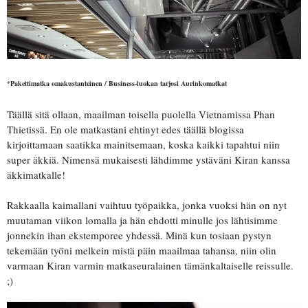
*Pakettimatka omakustanteinen / Business-luokan tarjosi Aurinkomatkat
Täällä sitä ollaan, maailman toisella puolella Vietnamissa Phan
Thietissä. En ole matkastani ehtinyt edes täällä blogissa
kirjoittamaan saatikka mainitsemaan, koska kaikki tapahtui niin
super äkkiä. Nimensä mukaisesti lähdimme ystäväni Kiran kanssa
äkkimatkalle!
Rakkaalla kaimallani vaihtuu työpaikka, jonka vuoksi hän on nyt
muutaman viikon lomalla ja hän ehdotti minulle jos lähtisimme
jonnekin ihan ekstemporee yhdessä. Minä kun tosiaan pystyn
tekemään työni melkein mistä päin maailmaa tahansa, niin olin
varmaan Kiran varmin matkaseuralainen tämänkaltaiselle reissulle.
;)