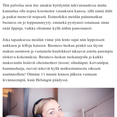
Tätä palvelua aion itse ainakin hyödyntää tulevaisuudessa mutta
kannattaa olla nopea korotusten varauksien kanssa, sillä nämä diilit
ja paikat menevät nopeasti. Esimerkiksi meidän paluumatkan
business on jo loppuunmyyty, emmekä pystyneet ostamaan sinne
enää lippuja, vaikka olisimme kyllä niihin panostaneet.
Joka tapauksessa meidän viime yön lento sujui niin leppoisasti
nukkuen ja leffoja katsoen. Business-luokan penkit saa täysin
makuu-asentoon ja vastamelu-kuulokkeet takaavat astetta parempia
elokuva-kokemuksia. Business-luokan ruokatarjoilu ja kaikki
mukavuutta lisäävät oheistuotteet (tossut, silmälaput, korvatulpat,
hammasharja, rasvat) tekevät kyllä matkustamisesta oikeasti
nautinnollista! Olimme 11 tunnin lennon jälkeen varmaan
levänneempiä, kuin Helsingin päädyssä.