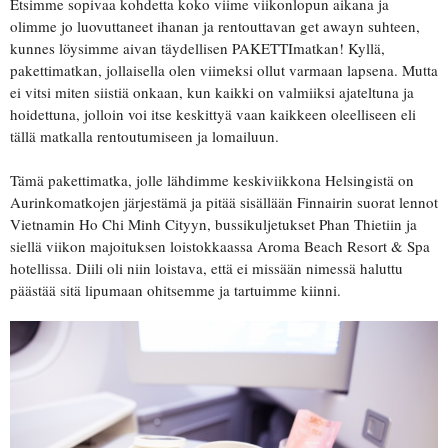
Etsimme sopivaa kohdetta koko viime viikonlopun aikana ja
olimme jo luovuttaneet ihanan ja rentouttavan get awayn suhteen,
kunnes löysimme aivan täydellisen PAKETTImatkan! Kyllä,
pakettimatkan, jollaisella olen viimeksi ollut varmaan lapsena. Mutta
ei vitsi miten siistiä onkaan, kun kaikki on valmiiksi ajateltuna ja
hoidettuna, jolloin voi itse keskittyä vaan kaikkeen oleelliseen eli
tällä matkalla rentoutumiseen ja lomailuun.
Tämä pakettimatka, jolle lähdimme keskiviikkona Helsingistä on
Aurinkomatkojen järjestämä ja pitää sisällään Finnairin suorat lennot
Vietnamin Ho Chi Minh Cityyn, bussikuljetukset Phan Thietiin ja
siellä viikon majoituksen loistokkaassa Aroma Beach Resort & Spa
hotellissa. Diili oli niin loistava, että ei missään nimessä haluttu
päästää sitä lipumaan ohitsemme ja tartuimme kiinni.