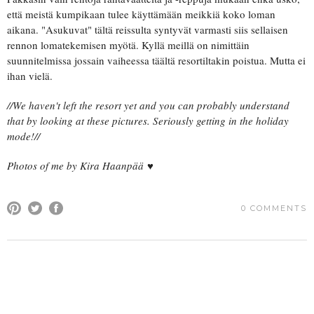
että meistä kumpikaan tulee käyttämään meikkiä koko loman
aikana. "Asukuvat" tältä reissulta syntyvät varmasti siis sellaisen
rennon lomatekemisen myötä. Kyllä meillä on nimittäin
suunnitelmissa jossain vaiheessa täältä resortiltakin poistua. Mutta ei
ihan vielä.
//We haven't left the resort yet and you can probably understand
that by looking at these pictures. Seriously getting in the holiday
mode!//
Photos of me by Kira Haanpää
♥
0 COMMENTS