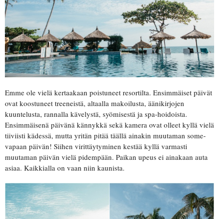
Emme ole vielä kertaakaan poistuneet resortilta. Ensimmäiset päivät
ovat koostuneet treeneistä, altaalla makoilusta, äänikirjojen
kuuntelusta, rannalla kävelystä, syömisestä ja spa-hoidoista.
Ensimmäisenä päivänä kännykkä sekä kamera ovat olleet kyllä vielä
tiiviisti kädessä, mutta yritän pitää täällä ainakin muutaman some-
vapaan päivän! Siihen virittäytyminen kestää kyllä varmasti
muutaman päivän vielä pidempään. Paikan upeus ei ainakaan auta
asiaa. Kaikkialla on vaan niin kaunista.