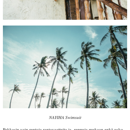
NAYIHA Swimsuit
Pakkasin vain rentoja rantavaatteita ja -reppuja mukaan enkä usko,