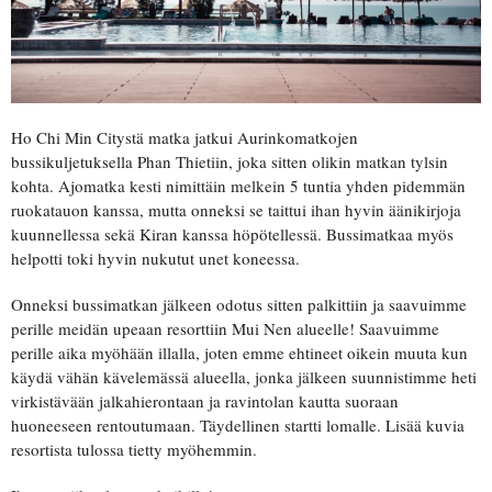
Ho Chi Min Citystä matka jatkui Aurinkomatkojen
bussikuljetuksella Phan Thietiin, joka sitten olikin matkan tylsin
kohta. Ajomatka kesti nimittäin melkein 5 tuntia yhden pidemmän
ruokatauon kanssa, mutta onneksi se taittui ihan hyvin äänikirjoja
kuunnellessa sekä Kiran kanssa höpötellessä. Bussimatkaa myös
helpotti toki hyvin nukutut unet koneessa.
Onneksi bussimatkan jälkeen odotus sitten palkittiin ja saavuimme
perille meidän upeaan resorttiin Mui Nen alueelle! Saavuimme
perille aika myöhään illalla, joten emme ehtineet oikein muuta kun
käydä vähän kävelemässä alueella, jonka jälkeen suunnistimme heti
virkistävään jalkahierontaan ja ravintolan kautta suoraan
huoneeseen rentoutumaan. Täydellinen startti lomalle. Lisää kuvia
resortista tulossa tietty myöhemmin.