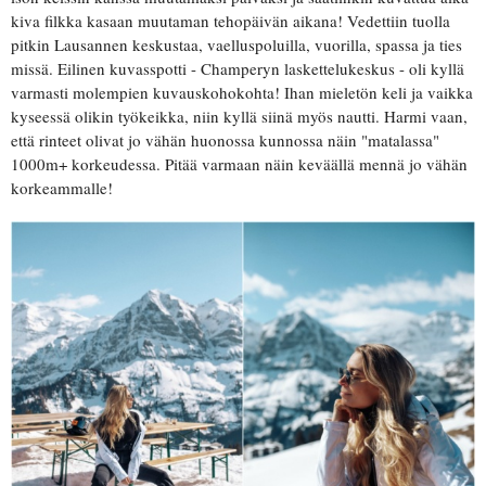
kiva filkka kasaan muutaman tehopäivän aikana! Vedettiin tuolla
pitkin Lausannen keskustaa, vaelluspoluilla, vuorilla, spassa ja ties
missä. Eilinen kuvasspotti - Champeryn laskettelukeskus - oli kyllä
varmasti molempien kuvauskohokohta! Ihan mieletön keli ja vaikka
kyseessä olikin työkeikka, niin kyllä siinä myös nautti. Harmi vaan,
että rinteet olivat jo vähän huonossa kunnossa näin "matalassa"
1000m+ korkeudessa. Pitää varmaan näin keväällä mennä jo vähän
korkeammalle!