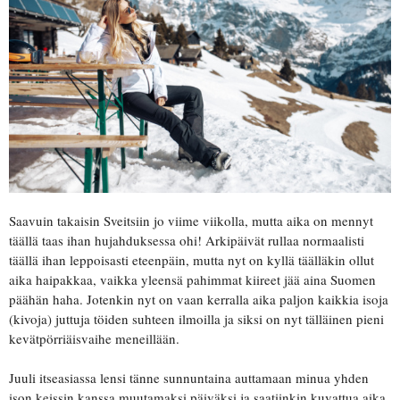
Saavuin takaisin Sveitsiin jo viime viikolla, mutta aika on mennyt
täällä taas ihan hujahduksessa ohi! Arkipäivät rullaa normaalisti
täällä ihan leppoisasti eteenpäin, mutta nyt on kyllä täälläkin ollut
aika haipakkaa, vaikka yleensä pahimmat kiireet jää aina Suomen
päähän haha. Jotenkin nyt on vaan kerralla aika paljon kaikkia isoja
(kivoja) juttuja töiden suhteen ilmoilla ja siksi on nyt tälläinen pieni
kevätpörriäisvaihe meneillään.
Juuli itseasiassa lensi tänne sunnuntaina auttamaan minua yhden
ison keissin kanssa muutamaksi päiväksi ja saatiinkin kuvattua aika