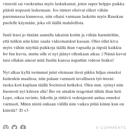
vierestä sai vuokrattua myös laskukamat, joten super helppo paikka
päästä nopeasti laskemaan. Jos rinteet olisivat olleet vähän
paremmassa kunnossa, niin oltaisi varmaan laskettu myös Ranskan
puolelle käymään, joka oli täällä mahdollista.
Juuli lensi jo tänään aamulla takaisin kotiin ja vähän harmiteltiin,
että tulikin niin kiire saada videomatskut kasaan. Olisi ollut kiva
myös vähän näyttää paikkoja täällä ihan vapaalla ja räpsiä kaikkia
for fun kuvia, mutta sille ei nyt jäänyt ollenkaan aikaa :/ Nämä kuvat
taisi ollakin ainoat mitä Juulin kanssa napattiin videon lisäksi!
Nyt alkaa kyllä isoimmat jutut olemaan tässä pikku hiljaa onneksi
kuitenkin maalissa, niin palaan varmasti tavalliseen työ-treeni-
ruoka-koti kuplaan täällä Sveitsissä hetkeksi. Olen mm. syönyt niin
huonosti nyt kiireen alla! Iho on ainakin reagoinut tähän ihan heti.
Lepo, oikea ravinto, hikoilu ja riittävä vedenjuonti auttaa onneksi
varmasti. Miten niistä onkaan välillä niin vaikea pitää kiinni kun on
kiireitä? :D <3
0 COMMENTS