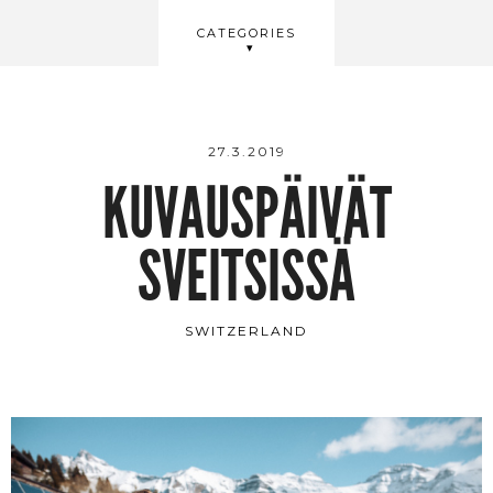
BEAUTY
CATEGORIES
WELLBEING
VIDEOS
27.3.2019
KUVAUSPÄIVÄT
SVEITSISSÄ
SWITZERLAND