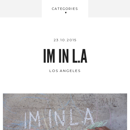
BEAUTY
CATEGORIES
WELLBEING
VIDEOS
23.10.2015
IM IN L.A
LOS ANGELES