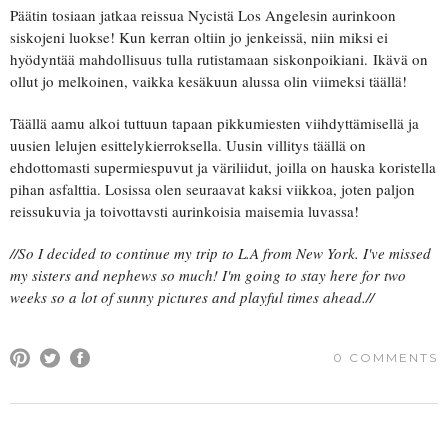
Päätin tosiaan jatkaa reissua Nycistä Los Angelesin aurinkoon
siskojeni luokse! Kun kerran oltiin jo jenkeissä, niin miksi ei
hyödyntää mahdollisuus tulla rutistamaan siskonpoikiani. Ikävä on
ollut jo melkoinen, vaikka kesäkuun alussa olin viimeksi täällä!
Täällä aamu alkoi tuttuun tapaan pikkumiesten viihdyttämisellä ja
uusien lelujen esittelykierroksella. Uusin villitys täällä on
ehdottomasti supermiespuvut ja väriliidut, joilla on hauska koristella
pihan asfalttia. Losissa olen seuraavat kaksi viikkoa, joten paljon
reissukuvia ja toivottavsti aurinkoisia maisemia luvassa!
//So I decided to continue my trip to L.A from New York. I've missed
my sisters and nephews so much! I'm going to stay here for two
weeks so a lot of sunny pictures and playful times ahead.//
0 COMMENTS