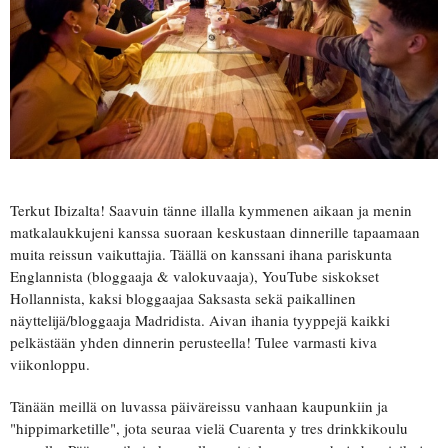
Terkut Ibizalta! Saavuin tänne illalla kymmenen aikaan ja menin
matkalaukkujeni kanssa suoraan keskustaan dinnerille tapaamaan
muita reissun vaikuttajia. Täällä on kanssani ihana pariskunta
Englannista (bloggaaja & valokuvaaja), YouTube siskokset
Hollannista, kaksi bloggaajaa Saksasta sekä paikallinen
näyttelijä/bloggaaja Madridista. Aivan ihania tyyppejä kaikki
pelkästään yhden dinnerin perusteella! Tulee varmasti kiva
viikonloppu.
Tänään meillä on luvassa päiväreissu vanhaan kaupunkiin ja
"hippimarketille", jota seuraa vielä Cuarenta y tres drinkkikoulu