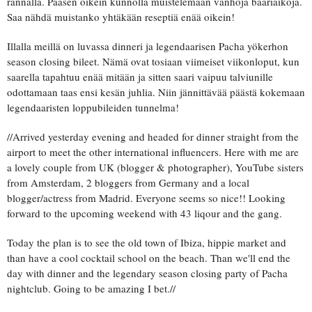
rannalla. Pääsen oikein kunnolla muistelemaan vanhoja baariaikoja.
Saa nähdä muistanko yhtäkään reseptiä enää oikein!
Illalla meillä on luvassa dinneri ja legendaarisen Pacha yökerhon
season closing bileet. Nämä ovat tosiaan viimeiset viikonloput, kun
saarella tapahtuu enää mitään ja sitten saari vaipuu talviunille
odottamaan taas ensi kesän juhlia. Niin jännittävää päästä kokemaan
legendaaristen loppubileiden tunnelma!
//Arrived yesterday evening and headed for dinner straight from the
airport to meet the other international influencers. Here with me are
a lovely couple from UK (blogger & photographer), YouTube sisters
from Amsterdam, 2 bloggers from Germany and a local
blogger/actress from Madrid. Everyone seems so nice!! Looking
forward to the upcoming weekend with 43 liqour and the gang.
Today the plan is to see the old town of Ibiza, hippie market and
than have a cool cocktail school on the beach. Than we'll end the
day with dinner and the legendary season closing party of Pacha
nightclub. Going to be amazing I bet.//