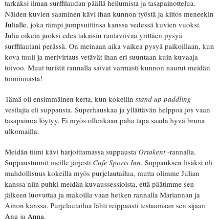
tarkaksi ilman surffilaudan päällä heilumista ja tasapainottelua.
Näiden kuvien saaminen kävi ihan kunnon työstä ja kiitos meneekin
Julialle
, joka rämpi jumpsuittinsa kanssa vedessä kuvien vuoksi.
Julia oikein juoksi edes takaisin rantaviivaa yrittäen pysyä
surffilautani perässä. On meinaan aika vaikea pysyä paikoillaan, kun
kova tuuli ja merivirtaus vetävät ihan eri suuntaan kuin kuvaaja
toivoo. Muut turistit rannalla saivat varmasti kunnon naurut meidän
toiminnasta!
Tämä oli ensimmäinen kerta, kun kokeilin
stand up paddling
-
vesilajia eli suppausta. Superhauskaa ja yllättävän helppoa jos vaan
tasapainoa löytyy. Ei myös ollenkaan paha tapa saada hyvä bruna
ulkomailla.
Meidän tiimi kävi harjoittamassa suppausta
Ortakent
-rannalla.
Suppaustunnit meille järjesti
Cafe Sports Inn
. Suppauksen lisäksi oli
mahdollisuus kokeilla myös purjelautailua, mutta olimme Julian
kanssa niin puhki meidän kuvaussessioista, että päätimme sen
jälkeen luovuttaa ja makoilla vaan hetken rannalla Mariannan ja
Ainon kanssa. Purjelautailua lähti reippaasti testaamaan sen sijaan
Anu
ja
Anna
.