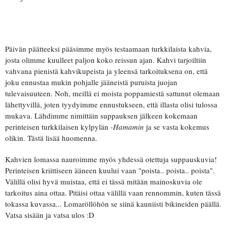
Päivän päätteeksi pääsimme myös testaamaan turkkilaista kahvia,
josta olimme kuulleet paljon koko reissun ajan. Kahvi tarjoiltiin
vahvana pienistä kahvikupeista ja yleensä tarkoituksena on, että
joku ennustaa mukin pohjalle jääneistä puruista juojan
tulevaisuuteen. Noh, meillä ei moista poppamiestä sattunut olemaan
lähettyvillä, joten tyydyimme ennustukseen, että illasta olisi tulossa
mukava. Lähdimme nimittäin suppauksen jälkeen kokemaan
perinteisen turkkilaisen kylpylän -
Hamamin
ja se vasta kokemus
olikin. Tästä lisää huomenna.
Kahvien lomassa nauroimme myös yhdessä otettuja suppauskuvia!
Perinteisen kriittiseen ääneen kuului vaan "poista.. poista.. poista".
Välillä olisi hyvä muistaa, että ei tässä mitään mainoskuvia ole
tarkoitus aina ottaa. Pitäisi ottaa välillä vaan rennommin, kuten tässä
tokassa kuvassa... Lomaröllöhön se siinä kauniisti bikineiden päällä.
Vatsa sisään ja vatsa ulos :D