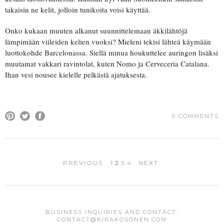
takaisin ne kelit, jolloin tunikoita voisi käyttää.
Onko kukaan muuten alkanut suunnittelemaan äkkilähtöjä
lämpimään viileiden kelien vuoksi? Mieleni tekisi lähteä käymään
luottokohde Barcelonassa. Siellä minua houkuttelee auringon lisäksi
muutamat vakkari ravintolat, kuten Nomo ja Cerveceria Catalana.
Ihan vesi nousee kielelle pelkästä ajatuksesta.
0 COMMENTS
PREVIOUS
1
2
3
4
NEXT
BUSINESS INQUIRIES AND CONTACT:
CONTACT@KIRAKOSONEN.COM