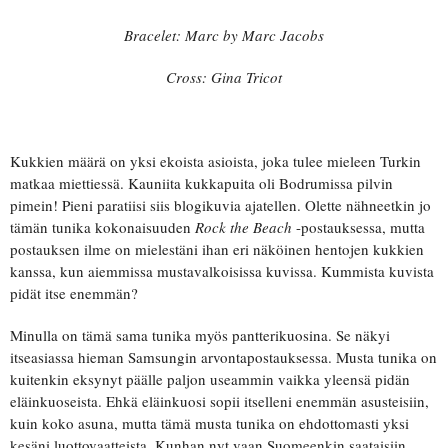
Bracelet: Marc by Marc Jacobs
Cross: Gina Tricot
Kukkien määrä on yksi ekoista asioista, joka tulee mieleen Turkin
matkaa miettiessä. Kauniita kukkapuita oli Bodrumissa pilvin
pimein! Pieni paratiisi siis blogikuvia ajatellen. Olette nähneetkin jo
tämän tunika kokonaisuuden
Rock the Beach
-postauksessa, mutta
postauksen ilme on mielestäni ihan eri näköinen hentojen kukkien
kanssa, kun aiemmissa mustavalkoisissa kuvissa. Kummista kuvista
pidät itse enemmän?
Minulla on tämä sama tunika myös pantterikuosina. Se näkyi
itseasiassa hieman Samsungin arvontapostauksessa. Musta tunika on
kuitenkin eksynyt päälle paljon useammin vaikka yleensä pidän
eläinkuoseista. Ehkä eläinkuosi sopii itselleni enemmän asusteisiin,
kuin koko asuna, mutta tämä musta tunika on ehdottomasti yksi
kesäni luottovaatteista. Kunhan nyt vaan Suomeenkin saataisiin