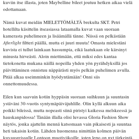
kuviin itse illasta, joten Maybelline bileet joutuu hetken aikaa vielä
odottamaan.
Nämä kuvat meidän MIELETTÖMÄLTÄ brekulta SKT. Petri
hotellilta käsittelin itseasiassa lataamalla kuvat vaan suoraan
kamerasta puhelimeen ja lisäämällä tänne. Niissä on pelkästään
Afterlight
filtteri päällä, mutta ei juuri muuta! Omasta mielestäni
kuvista ei tullut lainkaan hassumpia, eikä laatukaan ole kärsinyt
minusta hirveästi. Aloin miettimään, että miksi edes kantaa
tietokonetta mukana näillä nopeilla yhden yön pyrähdyksillä jos
päivittäminen onnistuu näppärästi myös pelkän puhelimen avulla.
Pitää alkaa useimminkin hyödyntämään! Onni siis
onnettomuudessa.
Eilen kun saavuin kotiin hyppäsin suoraan suihkuun ja suuntasin
ystäväni 30-vuotis syntymäpäiväjuhlille. Olin kyllä alkuun aika
poikki bileissä, mutta nopeasti siinä piristyi kaikessa melskeessä ja
hauskanpidossa! Tänään illalla olisi luvassa Gloria Fashion Show
näytös, jonka ajattelin mennä katsomaan vain pikaisesti ja suuntaa
heti takaisin kotiin. Lähden huomenna nimittäin kolmen päivän
kuvausreissulle Lontoon muotiviikoille, joten lepo on nyt tärkeintä.