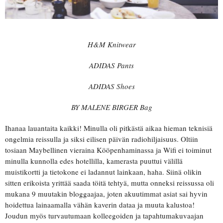
H&M Knitwear
ADIDAS Pants
ADIDAS Shoes
BY MALENE BIRGER Bag
Ihanaa lauantaita kaikki! Minulla oli pitkästä aikaa hieman teknisiä
ongelmia reissulla ja siksi eilisen päivän radiohiljaisuus. Oltiin
tosiaan Maybellinen vieraina Kööpenhaminassa ja Wifi ei toiminut
minulla kunnolla edes hotellilla, kamerasta puuttui välillä
muistikortti ja tietokone ei ladannut lainkaan, haha. Siinä olikin
sitten erikoista yrittää saada töitä tehtyä, mutta onneksi reissussa oli
mukana 9 muutakin bloggaajaa, joten akuutimmat asiat sai hyvin
hoidettua lainaamalla vähän kaverin dataa ja muuta kalustoa!
Joudun myös turvautumaan kolleegoiden ja tapahtumakuvaajan