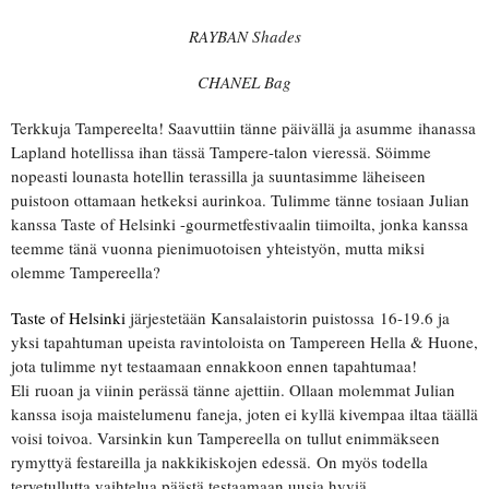
RAYBAN Shades
CHANEL Bag
Terkkuja Tampereelta! Saavuttiin tänne päivällä ja asumme ihanassa
Lapland hotellissa ihan tässä Tampere-talon vieressä. Söimme
nopeasti lounasta hotellin terassilla ja suuntasimme läheiseen
puistoon ottamaan hetkeksi aurinkoa. Tulimme tänne tosiaan Julian
kanssa Taste of Helsinki -gourmetfestivaalin tiimoilta, jonka kanssa
teemme tänä vuonna pienimuotoisen yhteistyön, mutta miksi
olemme Tampereella?
Taste of Helsinki
järjestetään Kansalaistorin puistossa 16-19.6 ja
yksi tapahtuman upeista ravintoloista on Tampereen Hella & Huone,
jota tulimme nyt testaamaan ennakkoon ennen tapahtumaa!
Eli ruoan ja viinin perässä tänne ajettiin. Ollaan molemmat Julian
kanssa isoja maistelumenu faneja, joten ei kyllä kivempaa iltaa täällä
voisi toivoa. Varsinkin kun Tampereella on tullut enimmäkseen
rymyttyä festareilla ja nakkikiskojen edessä. On myös todella
tervetullutta vaihtelua päästä testaamaan uusia hyviä