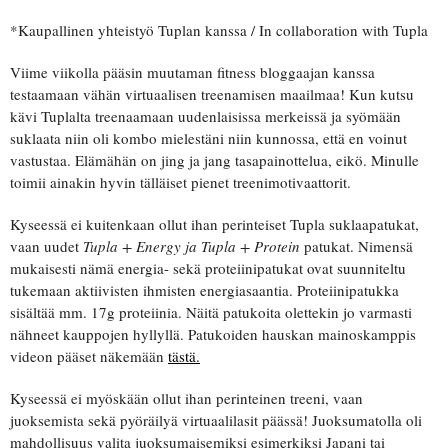
*Kaupallinen yhteistyö Tuplan kanssa / In collaboration with Tupla
Viime viikolla pääsin muutaman fitness bloggaajan kanssa
testaamaan vähän virtuaalisen treenamisen maailmaa! Kun kutsu
kävi Tuplalta treenaamaan uudenlaisissa merkeissä ja syömään
suklaata niin oli kombo mielestäni niin kunnossa, että en voinut
vastustaa. Elämähän on jing ja jang tasapainottelua, eikö. Minulle
toimii ainakin hyvin tälläiset pienet treenimotivaattorit.
Kyseessä ei kuitenkaan ollut ihan perinteiset Tupla suklaapatukat,
vaan uudet
Tupla + Energy ja Tupla + Protein
patukat. Nimensä
mukaisesti nämä energia- sekä proteiinipatukat ovat suunniteltu
tukemaan aktiivisten ihmisten energiasaantia. Proteiinipatukka
sisältää mm. 17g proteiinia. Näitä patukoita olettekin jo varmasti
nähneet kauppojen hyllyllä. Patukoiden hauskan mainoskamppis
videon pääset näkemään
tästä.
Kyseessä ei myöskään ollut ihan perinteinen treeni, vaan
juoksemista sekä pyöräilyä virtuaalilasit päässä! Juoksumatolla oli
mahdollisuus valita juoksumaisemiksi esimerkiksi Japani tai