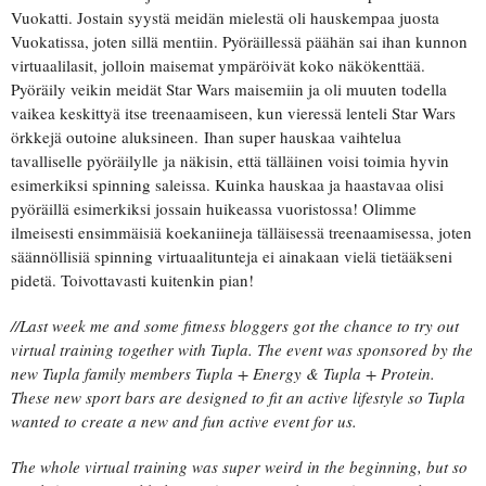
Vuokatti. Jostain syystä meidän mielestä oli hauskempaa juosta
Vuokatissa, joten sillä mentiin. Pyöräillessä päähän sai ihan kunnon
virtuaalilasit, jolloin maisemat ympäröivät koko näkökenttää.
Pyöräily veikin meidät Star Wars maisemiin ja oli muuten todella
vaikea keskittyä itse treenaamiseen, kun vieressä lenteli Star Wars
örkkejä outoine aluksineen. Ihan super hauskaa vaihtelua
tavalliselle pyöräilylle ja näkisin, että tälläinen voisi toimia hyvin
esimerkiksi spinning saleissa. Kuinka hauskaa ja haastavaa olisi
pyöräillä esimerkiksi jossain huikeassa vuoristossa! Olimme
ilmeisesti ensimmäisiä koekaniineja tälläisessä treenaamisessa, joten
säännöllisiä spinning virtuaalitunteja ei ainakaan vielä tietääkseni
pidetä. Toivottavasti kuitenkin pian!
//Last week me and some fitness bloggers got the chance to try out
virtual training together with Tupla. The event was sponsored by the
new Tupla family members Tupla + Energy & Tupla + Protein.
These new sport bars are designed to fit an active lifestyle so Tupla
wanted to create a new and fun active event for us.
The whole virtual training was super weird in the beginning, but so