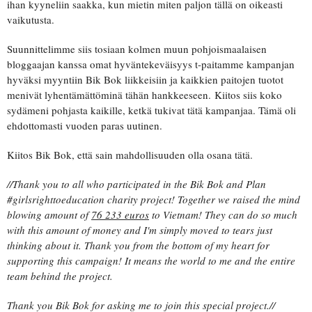
ihan kyyneliin saakka, kun mietin miten paljon tällä on oikeasti
vaikutusta.
Suunnittelimme siis tosiaan kolmen muun pohjoismaalaisen
bloggaajan kanssa omat hyväntekeväisyys t-paitamme kampanjan
hyväksi myyntiin Bik Bok liikkeisiin ja kaikkien paitojen tuotot
menivät lyhentämättöminä tähän hankkeeseen. Kiitos siis koko
sydämeni pohjasta kaikille, ketkä tukivat tätä kampanjaa. Tämä oli
ehdottomasti vuoden paras uutinen.
Kiitos Bik Bok, että sain mahdollisuuden olla osana tätä.
//Thank you to all who participated in the Bik Bok and Plan
#girlsrighttoeducation charity project! Together we raised the mind
blowing amount of
76 233 euros
to Vietnam! They can do so much
with this amount of money and I'm simply moved to tears just
thinking about it. Thank you from the bottom of my heart for
supporting this campaign! It means the world to me and the entire
team behind the project.
Thank you Bik Bok for asking me to join this special project.//