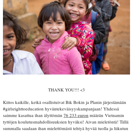
THANK YOU!!! <3
Kiitos kaikille, ketkä osallistuivat Bik Bokin ja Planin järjestämään
#girlsrighttoeducation hyväntekeväisyyskampanjaan! Yhdessä
saimme kasattua ihan älyttömän
76 233 euron
määrän Vietnamin
tyttöjen koulutusmahdollisuuksien hyväksi! Aivan mieletöntä! Tällä
summalla saadaan ihan mielettömästi tehtyä hyvää tuolla ja liikutun