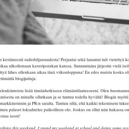
kestäneestä radiohiljaisuudesta! Perjantai sekä lauantai tuli vietettyä k
 aikaa ulkoilemaan kaveriporukan kanssa. Sunnuntaina järjestin vielä iso
ettyä lähes ollenkaan aikaa tänä viikonloppuna! En edes muista koska oli
timättä blogijuttuja.
elenkiintoista lisää tämänhetkiseen elämäntilanteeseeni. Olen huomannu
misesta on minulle ollutkaan ja se tuntuu todella hyvältä! Blogin myö
imarkkinoinnin ja PR:n saralta. Tuntuu siltä, että kaikki tekemiseni tukee
lainen palaset loksahtelee paikoilleen olo. Joskus on ollut niin hukassa 
ostaa isosti!
anything this weekend. I spend my weekend at school and doing some as