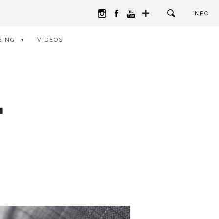
INFO
EING
VIDEOS
F