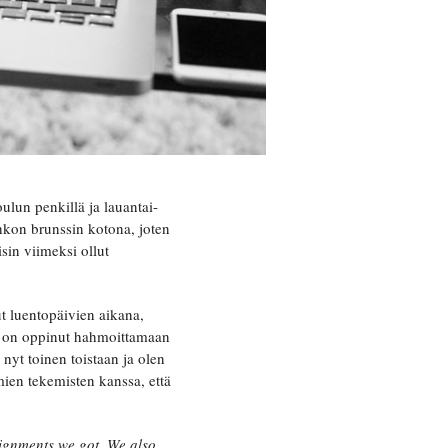
oulun penkillä ja lauantai-
hkon brunssin kotona, joten
sin viimeksi ollut
t luentopäivien aikana,
tä on oppinut hahmoittamaan
 nyt toinen toistaan ja olen
omien tekemisten kanssa, että
signments we got. We also