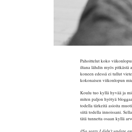
Pahoittelut koko viikonlopun 
iltana lähdin myös pitkästä
koneen edessä ei tullut viet
kokonaisen viikonlopun miet
Koulu tuo kyllä hyvää ja mi
miten paljon hyötyä bloggaa
todella tärkeitä asioita muot
siitä todella innoissani. Sel
tätä tunnetta osaan kyllä arv
//So sorry I didn't update 