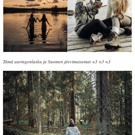
Tämä auringonlasku ja Suomen järvimaisemat <3 <3 <3