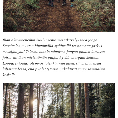
Illan aktiviteetteihin kuului rento metsäkävely- sekä jooga.
Suosittelen muuten lämpimällä sydämellä testaamaan joskus
metsäjoogaa! Teimme tunnin mittaisen joogan puiden lomassa,
joista sai ihan mielettömän paljon hyvää energiaa kehoon.
Loppurentoutus oli myös jotenkin niin intenssiivinen metsän
hiljaisuudessa, että puolet tytöistä nukahtivat sinne sammalten
keskelle.