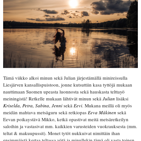
Tämä viikko alkoi minun sekä Julian järjestämällä minireissulla
Liesjärven kansallispuistoon, jonne kutsuttiin kasa tyttöjä mukaan
nauttimaan Suomen upeasta luonnosta sekä hauskasta telttayö
meiningistä! Retkelle mukaan lähtivät minun sekä
Julian
lisäksi
Kriselda, Petra,
Sabina
,
Jenni
sekä
Eevi
. Mukana meillä oli myös
meidän mahtava metsäguru sekä retkiopas
Eeva Mäkinen
sekä
Eevan poikaystävä Mikko, ketkä opastivat meitä metsäretkeilyn
saloihin ja vastasivat mm. kaikkien varusteiden vuokrauksesta (mm.
teltat & makuupussit). Monet tytöt nukkuivat nimittäin ihan
ensimmäistä kertaa teltassa yötä ja minullekin tämä oli vasta toinen