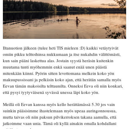
Iltanuotion jälkeen (tulee heti TIS mieleen :D) kaikki vetäytyivät
omiin pikku telttoihinsa nukkumaan ja itse nukahdin välittömästi,
kun sain pääni laskettua alas. Jostain syystä heräsin kuitenkin
muutama tunti myöhemmin enkä saanut enää unen päästä
mitenkään kiinni. Pyörin sitten levottomana melkein koko yön
makuupussissani ja pelkäsin koko ajan, että herätän samalla myös
Eevan tämän makoisilta telttaunilta. Onneksi Eeva oli niin konkari,
että pysyi tyytyväisenä syvässä unessa läpi koko yön.
Meillä oli Eevan kanssa myös kello herättämässä 5.30 jos vain
suinkin pääsisimme ihastelemaan myös upeaa auringonnousua,
mutta taivas oli niin paksun pilvikerroksen takana aamulla, että
jatkoimme vaan unia. Tämä oli kyllä ainakin omalla kohdallani