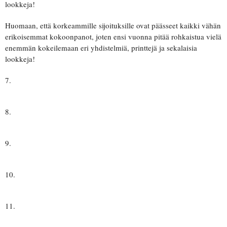
lookkeja!
Huomaan, että korkeammille sijoituksille ovat päässeet kaikki vähän
erikoisemmat kokoonpanot, joten ensi vuonna pitää rohkaistua vielä
enemmän kokeilemaan eri yhdistelmiä, printtejä ja sekalaisia
lookkeja!
7.
8.
9.
10.
11.