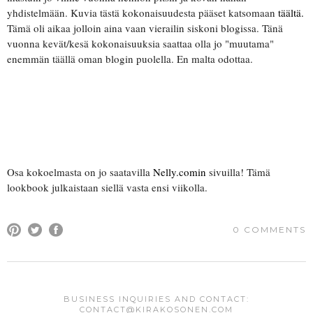
yhdistelmään. Kuvia tästä kokonaisuudesta pääset katsomaan
täältä.
Tämä oli aikaa jolloin aina vaan vierailin siskoni blogissa. Tänä
vuonna kevät/kesä kokonaisuuksia saattaa olla jo "muutama"
enemmän täällä oman blogin puolella. En malta odottaa.
Osa kokoelmasta on jo saatavilla
Nelly.comin
sivuilla! Tämä
lookbook julkaistaan siellä vasta ensi viikolla.
0 COMMENTS
COMMENT
BUSINESS INQUIRIES AND CONTACT:
CONTACT@KIRAKOSONEN.COM