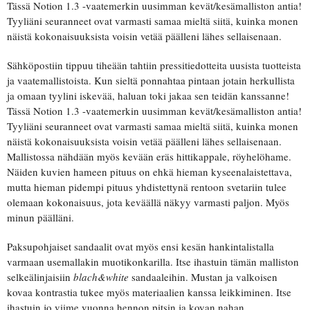
Tässä Notion 1.3 -vaatemerkin uusimman kevät/kesämalliston antia!
Tyyliäni seuranneet ovat varmasti samaa mieltä siitä, kuinka monen
näistä kokonaisuuksista voisin vetää päälleni lähes sellaisenaan.
Sähköpostiin tippuu tiheään tahtiin pressitiedotteita uusista tuotteista
ja vaatemallistoista. Kun sieltä ponnahtaa pintaan jotain herkullista
ja omaan tyylini iskevää, haluan toki jakaa sen teidän kanssanne!
Tässä Notion 1.3 -vaatemerkin uusimman kevät/kesämalliston antia!
Tyyliäni seuranneet ovat varmasti samaa mieltä siitä, kuinka monen
näistä kokonaisuuksista voisin vetää päälleni lähes sellaisenaan.
Mallistossa nähdään myös kevään eräs hittikappale, röyhelöhame.
Näiden kuvien hameen pituus on ehkä hieman kyseenalaistettava,
mutta hieman pidempi pituus yhdistettynä rentoon svetariin tulee
olemaan kokonaisuus, jota keväällä näkyy varmasti paljon. Myös
minun päälläni.
Paksupohjaiset sandaalit ovat myös ensi kesän hankintalistalla
varmaan usemallakin muotikonkarilla. Itse ihastuin tämän malliston
selkeälinjaisiin
blach&white
sandaaleihin. Mustan ja valkoisen
kovaa kontrastia tukee myös materiaalien kanssa leikkiminen. Itse
ihastuin jo viime vuonna hennon pitsin ja kovan nahan