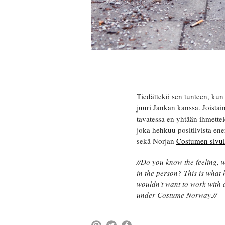
Tiedättekö sen tunteen, kun 
juuri Jankan kanssa. Joista
tavatessa en yhtään ihmettel
joka hehkuu positiivista ene
sekä Norjan
Costumen sivuil
//Do you know the feeling, w
in the person? This is what
wouldn't want to work with 
under Costume Norway.//