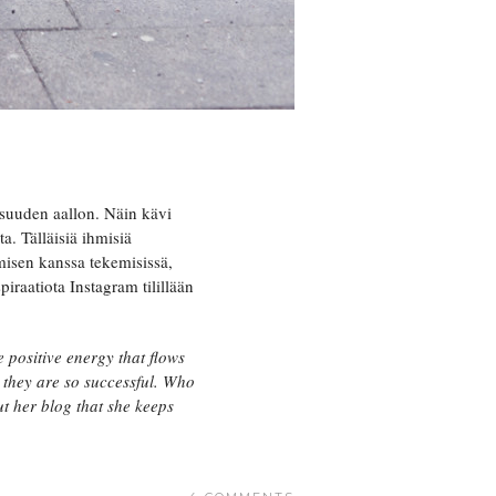
visuuden aallon. Näin kävi
. Tälläisiä ihmisiä
hmisen kanssa tekemisissä,
iraatiota Instagram tilillään
 positive energy that flows
 they are so successful. Who
t her blog that she keeps