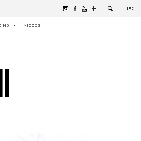
INFO
EING
VIDEOS
I