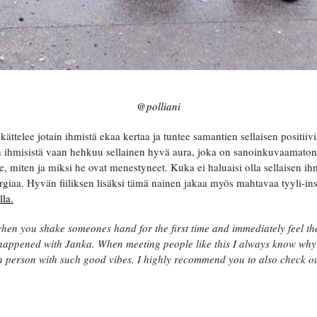
@polliani
kättelee jotain ihmistä ekaa kertaa ja tuntee samantien sellaisen positii
in ihmisistä vaan hehkuu sellainen hyvä aura, joka on sanoinkuvaamatonta
e, miten ja miksi he ovat menestyneet. Kuka ei haluaisi olla sellaisen i
rgiaa. Hyvän fiiliksen lisäksi tämä nainen jakaa myös mahtavaa tyyli-insp
la.
hen you shake someones hand for the first time and immediately feel the
 happened with Janka. When meeting people like this I always know why
a person with such good vibes. I highly recommend you to also check ou