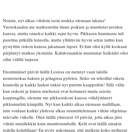
Noniin, nyt alkaa vihdoin isoin urakka olemaan takana!
Vuorokauden me matkustettin tänne poikien ja muuttotavaroiden
kanssa, mutta onneksi kaikki sujui hyvin. Pikkasen hammasta tuli
purettua pitkällä lennolla, mutta yllättävän hyvin sekin taittui kun
pystyttiin siskon kanssa jakamaan lapset. Ei hän olisi kyllä koskaan
pärjännyt matkaa yksinään. Kahdestaankin muutamat lisäkädet olisi
ollut välillä tarpeen.
Ensimmäiset päivät täällä Losissa on mennyt vaan talolla
noutoruokaa hakien ja jetlagissa pyörien. Sisko on tehoillut oikein
kunnolla ja kaikki laukut onkin nyt purettu kaappeihin! Sillä välin
kun siskoni ja hänen miehensä ovat hoitaneet muita asioita
kaupungilla, olemme me pikkusiskoni kanssa viihdyttäneet
pikkumiehiä kämpillä. Nyt kun kaikki alkaa olemaan mallillaan,
niin voidaan kaikki yhdessä alkaa suunnittelemaan vähän ohjelmaa
tulevalle viikolle. Olen täällä yhteensä 10 päivää, jotta aikaa jäisi
vähän muullekkin kuin muuttorumballe. Kelit ovat täällä ainakin
todella kohdillaan! En pysty uskomaan, että melkein koko perheeni