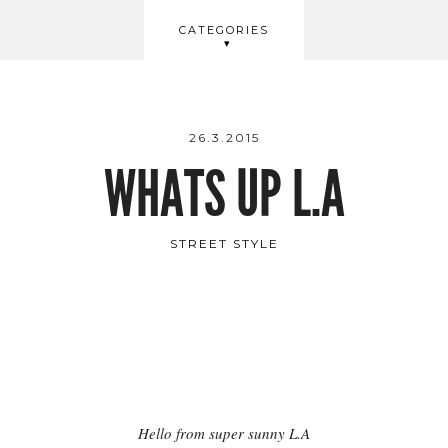
BEAUTY
CATEGORIES
WELLBEING
VIDEOS
26.3.2015
WHATS UP L.A
STREET STYLE
Hello from super sunny L.A