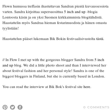
Flown humussa treffasin ihastuttavan Sandran pientä kuvaussessiota
varten. Sandra kirjoittaa supersuosittua
5 inch and up
-blogia
Lontoosta käsin ja on yksi Suomen kirkkaimmista blogitähdistä.
Haastattelin myös Sandraa hieman festarimuodista ja hänen omasta
tyylistään!
Haastattelun pääset lukemaan Bik Bokin festivaalisivustolta
tästä.
// In Flow I met up with the gorgeous blogger Sandra from
5 inch
and up
blog. We did a little photo shoot and than I interviewed her
about festival fashion and her personal style! Sandra is one of the
biggest bloggers in Finland, but she is currently based in London.
You can read the interview at Bik Bok's festival site
here.
0 COMMENTS