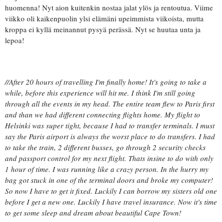
huomenna! Nyt aion kuitenkin nostaa jalat ylös ja rentoutua. Viime
viikko oli kaikenpuolin ylsi elämäni upeimmista viikoista, mutta
kroppa ei kyllä meinannut pysyä perässä. Nyt se huutaa unta ja
lepoa!
//After 20 hours of travelling I'm finally home! It's going to take a
while, before this experience will hit me. I think I'm still going
through all the events in my head. The entire team flew to Paris first
and than we had different connecting flights home. My flight to
Helsinki was super tight, because I had to transfer terminals. I must
say the Paris airport is always the worst place to do transfers. I had
to take the train, 2 different busses, go through 2 security checks
and passport control for my next flight. Thats insine to do with only
1 hour of time. I was running like a crazy person. In the hurry my
bag got stuck in one of the terminal doors and broke my computer!
So now I have to get it fixed. Luckily I can borrow my sisters old one
before I get a new one. Luckily I have travel insurance. Now it's time
to get some sleep and dream about beautiful Cape Town!