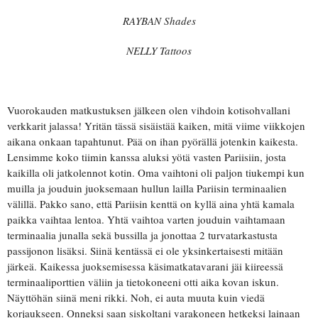
RAYBAN Shades
NELLY Tattoos
Vuorokauden matkustuksen jälkeen olen vihdoin kotisohvallani
verkkarit jalassa! Yritän tässä sisäistää kaiken, mitä viime viikkojen
aikana onkaan tapahtunut. Pää on ihan pyörällä jotenkin kaikesta.
Lensimme koko tiimin kanssa aluksi yötä vasten Pariisiin, josta
kaikilla oli jatkolennot kotin. Oma vaihtoni oli paljon tiukempi kun
muilla ja jouduin juoksemaan hullun lailla Pariisin terminaalien
välillä. Pakko sano, että Pariisin kenttä on kyllä aina yhtä kamala
paikka vaihtaa lentoa. Yhtä vaihtoa varten jouduin vaihtamaan
terminaalia junalla sekä bussilla ja jonottaa 2 turvatarkastusta
passijonon lisäksi. Siinä kentässä ei ole yksinkertaisesti mitään
järkeä. Kaikessa juoksemisessa käsimatkatavarani jäi kiireessä
terminaaliporttien väliin ja tietokoneeni otti aika kovan iskun.
Näyttöhän siinä meni rikki. Noh, ei auta muuta kuin viedä
korjaukseen. Onneksi saan siskoltani varakoneen hetkeksi lainaan