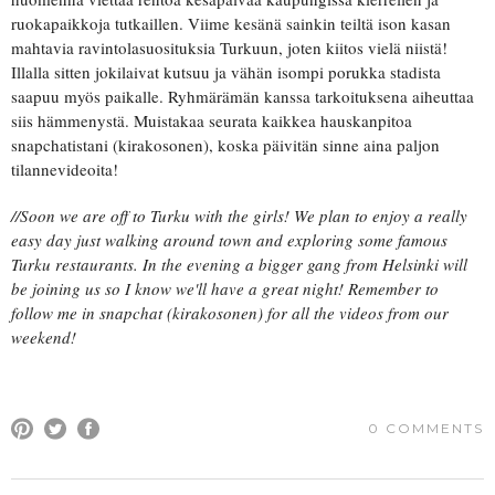
ruokapaikkoja tutkaillen. Viime kesänä sainkin teiltä ison kasan
mahtavia ravintolasuosituksia Turkuun, joten kiitos vielä niistä!
Illalla sitten jokilaivat kutsuu ja vähän isompi porukka stadista
saapuu myös paikalle. Ryhmärämän kanssa tarkoituksena aiheuttaa
siis hämmenystä. Muistakaa seurata kaikkea hauskanpitoa
snapchatistani (kirakosonen), koska päivitän sinne aina paljon
tilannevideoita!
//Soon we are off to Turku with the girls! We plan to enjoy a really
easy day just walking around town and exploring some famous
Turku restaurants. In the evening a bigger gang from Helsinki will
be joining us so I know we'll have a great night! Remember to
follow me in snapchat (kirakosonen) for all the videos from our
weekend!
0 COMMENTS