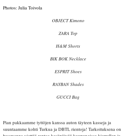
Photos: Julia Toivola
OBJECT Kimono
ZARA Top
H&M Shorts
BIK BOK Necklace
ESPRIT Shoes
RAYBAN Shades
GUCCI Bag
Pian pakkaamme tyttöjen kanssa auton täyteen kasseja ja
suuntaamme kohti Turkua ja DBTL rientoja! Tarkoituksena on
huomenna viettää rentoa kesäpäivää kaupungissa kierrellen ja