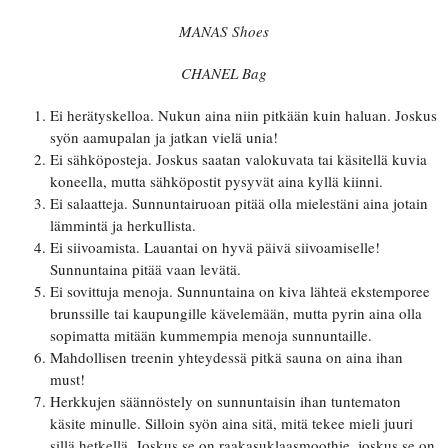
MANAS Shoes
CHANEL Bag
Ei herätyskelloa. Nukun aina niin pitkään kuin haluan. Joskus
syön aamupalan ja jatkan vielä unia!
Ei sähköposteja. Joskus saatan valokuvata tai käsitellä kuvia
koneella, mutta sähköpostit pysyvät aina kyllä kiinni.
Ei salaatteja. Sunnuntairuoan pitää olla mielestäni aina jotain
lämmintä ja herkullista.
Ei siivoamista. Lauantai on hyvä päivä siivoamiselle!
Sunnuntaina pitää vaan levätä.
Ei sovittuja menoja. Sunnuntaina on kiva lähteä ekstemporee
brunssille tai kaupungille kävelemään, mutta pyrin aina olla
sopimatta mitään kummempia menoja sunnuntaille.
Mahdollisen treenin yhteydessä pitkä sauna on aina ihan
must!
Herkkujen säännöstely on sunnuntaisin ihan tuntematon
käsite minulle. Silloin syön aina sitä, mitä tekee mieli juuri
sillä hetkellä. Joskus se on raakasuklaasmoothie, joskus se on