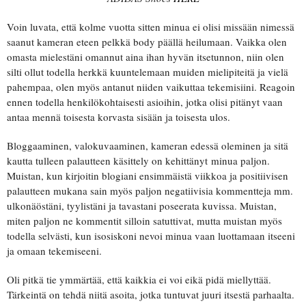
Voin luvata, että kolme vuotta sitten minua ei olisi missään nimessä
saanut kameran eteen pelkkä body päällä heilumaan. Vaikka olen
omasta mielestäni omannut aina ihan hyvän itsetunnon, niin olen
silti ollut todella herkkä kuuntelemaan muiden mielipiteitä ja vielä
pahempaa, olen myös antanut niiden vaikuttaa tekemisiini. Reagoin
ennen todella henkilökohtaisesti asioihin, jotka olisi pitänyt vaan
antaa mennä toisesta korvasta sisään ja toisesta ulos.
Bloggaaminen, valokuvaaminen, kameran edessä oleminen ja sitä
kautta tulleen palautteen käsittely on kehittänyt minua paljon.
Muistan, kun kirjoitin blogiani ensimmäistä viikkoa ja positiivisen
palautteen mukana sain myös paljon negatiivisia kommentteja mm.
ulkonäöstäni, tyylistäni ja tavastani poseerata kuvissa. Muistan,
miten paljon ne kommentit silloin satuttivat, mutta muistan myös
todella selvästi, kun isosiskoni nevoi minua vaan luottamaan itseeni
ja omaan tekemiseeni.
Oli pitkä tie ymmärtää, että kaikkia ei voi eikä pidä miellyttää.
Tärkeintä on tehdä niitä asoita, jotka tuntuvat juuri itsestä parhaalta.