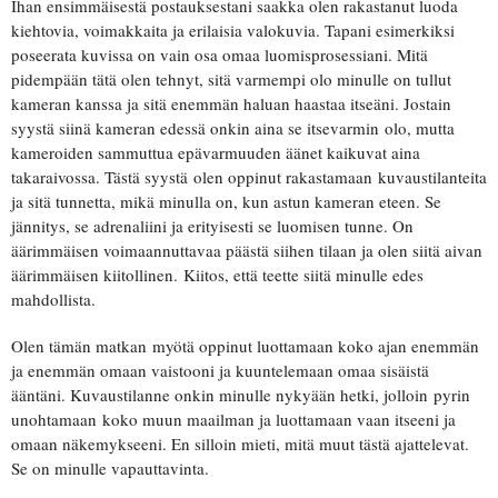
Ihan ensimmäisestä postauksestani saakka olen rakastanut luoda
kiehtovia, voimakkaita ja erilaisia valokuvia. Tapani esimerkiksi
poseerata kuvissa on vain osa omaa luomisprosessiani. Mitä
pidempään tätä olen tehnyt, sitä varmempi olo minulle on tullut
kameran kanssa ja sitä enemmän haluan haastaa itseäni. Jostain
syystä siinä kameran edessä onkin aina se itsevarmin olo, mutta
kameroiden sammuttua epävarmuuden äänet kaikuvat aina
takaraivossa. Tästä syystä olen oppinut rakastamaan kuvaustilanteita
ja sitä tunnetta, mikä minulla on, kun astun kameran eteen. Se
jännitys, se adrenaliini ja erityisesti se luomisen tunne. On
äärimmäisen voimaannuttavaa päästä siihen tilaan ja olen siitä aivan
äärimmäisen kiitollinen. Kiitos, että teette siitä minulle edes
mahdollista.
Olen tämän matkan myötä oppinut luottamaan koko ajan enemmän
ja enemmän omaan vaistooni ja kuuntelemaan omaa sisäistä
ääntäni. Kuvaustilanne onkin minulle nykyään hetki, jolloin pyrin
unohtamaan koko muun maailman ja luottamaan vaan itseeni ja
omaan näkemykseeni. En silloin mieti, mitä muut tästä ajattelevat.
Se on minulle vapauttavinta.