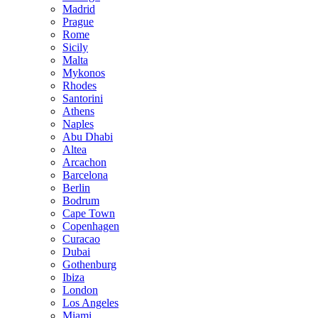
Madrid
Prague
Rome
Sicily
Malta
Mykonos
Rhodes
Santorini
Athens
Naples
Abu Dhabi
Altea
Arcachon
Barcelona
Berlin
Bodrum
Cape Town
Copenhagen
Curacao
Dubai
Gothenburg
Ibiza
London
Los Angeles
Miami