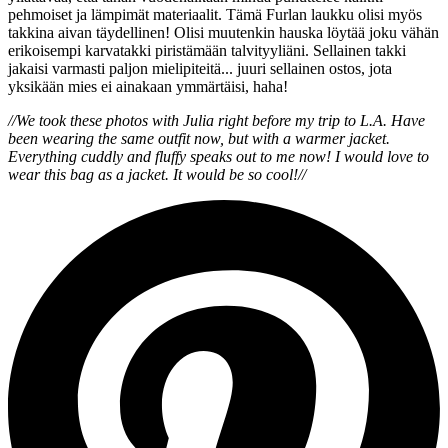
pehmoiset ja lämpimät materiaalit. Tämä Furlan laukku olisi myös
takkina aivan täydellinen! Olisi muutenkin hauska löytää joku vähän
erikoisempi karvatakki piristämään talvityyliäni. Sellainen takki
jakaisi varmasti paljon mielipiteitä... juuri sellainen ostos, jota
yksikään mies ei ainakaan ymmärtäisi, haha!
//We took these photos with Julia right before my trip to L.A. Have
been wearing the same outfit now, but with a warmer jacket.
Everything cuddly and fluffy speaks out to me now! I would love to
wear this bag as a jacket. It would be so cool!//