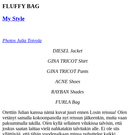
FLUFFY BAG
My Style
Photos Julia Toivola
DIESEL Jacket
GINA TRICOT Shirt
GINA TRICOT Pants
ACNE Shoes
RAYBAN Shades
FURLA Bag
Otettiin Julian kanssa nämä kuvat juuri ennen Losin reissua! Olen
vetänyt samalla kokoonpanolla nyt reissun jälkeenkin, mutta vaan
paksummalla takilla. Olen kyllä sellainen vilukissa talvisin, että
joskus saatan laittaa vielä nahkatakin talvitakin alle. Ei ole siis
yllättävää, että tähän vuodenaikaan minua puhuttelee kaikki