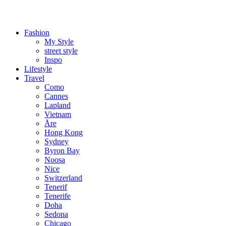
Fashion
My Style
street style
Inspo
Lifestyle
Travel
Como
Cannes
Lapland
Vietnam
Åre
Hong Kong
Sydney
Byron Bay
Noosa
Nice
Switzerland
Tenerif
Tenerife
Doha
Sedona
Chicago