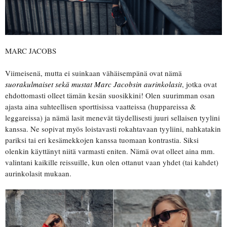
MARC JACOBS
Viimeisenä, mutta ei suinkaan vähäisempänä ovat nämä
suorakulmaiset sekä mustat Marc Jacobsin aurinkolasit
, jotka ovat
ehdottomasti olleet tämän kesän suosikkini! Olen suurimman osan
ajasta aina suhteellisen sporttisissa vaatteissa (huppareissa &
leggareissa) ja nämä lasit menevät täydellisesti juuri sellaisen tyylini
kanssa. Ne sopivat myös loistavasti rokahtavaan tyyliini, nahkatakin
pariksi tai eri kesämekkojen kanssa tuomaan kontrastia. Siksi
olenkin käyttänyt niitä varmasti eniten. Nämä ovat olleet aina mm.
valintani kaikille reissuille, kun olen ottanut vaan yhdet (tai kahdet)
aurinkolasit mukaan.