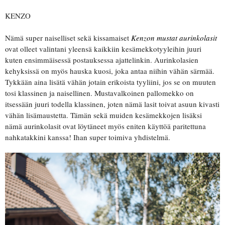
KENZO
Nämä super naiselliset sekä kissamaiset
Kenzon mustat aurinkolasit
ovat olleet valintani yleensä kaikkiin kesämekkotyyleihin juuri
kuten ensimmäisessä postauksessa ajattelinkin. Aurinkolasien
kehyksissä on myös hauska kuosi, joka antaa niihin vähän särmää.
Tykkään aina lisätä vähän jotain erikoista tyyliini, jos se on muuten
tosi klassinen ja naisellinen. Mustavalkoinen pallomekko on
itsessään juuri todella klassinen, joten nämä lasit toivat asuun kivasti
vähän lisämaustetta. Tämän sekä muiden kesämekkojen lisäksi
nämä aurinkolasit ovat löytäneet myös eniten käyttöä paritettuna
nahkatakkini kanssa! Ihan super toimiva yhdistelmä.