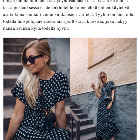
tulisin muutenkin näitä laseja yhdistämään tässä kesän aikana ja
tässä postauksessa esittelenkin teille kolme ehkä eniten käytettyä
asukokonaisuuttani viime kuukausien varrelta. Tyylini on aina ollut
todella fiilispohjainen sekoitus sporttista ja klassista, joka näkyy
näissä asuissa kyllä todella hyvin.