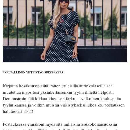
*KAUPALLINEN YHTEISTYÖ SPECSAVERS
Kirjoitin kesäkuussa siitä, miten erilaisilla aurinkolaseilla saa
muutettua myös tosi yksinkertaisenkin tyylin ilmettä helposti.
Demonstroin tätä kikkaa klassisen farkut + valkoinen kauluspaita
tyylin kanssa ja voitkin muistin virkistykseksi lukea ko. postauksen
halutessasi tästä!
Postauksessa ennakoin myös sitä millaisiin asukokonaisuuksiin