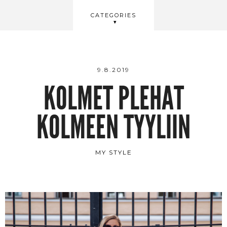
BEAUTY
CATEGORIES
WELLBEING
VIDEOS
9.8.2019
KOLMET PLEHAT
KOLMEEN TYYLIIN
MY STYLE