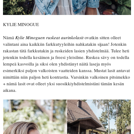
KYLIE MINOGUE
Nämä
Kylie Minoguen ruskeat aurinkolasit
ovatkin sitten olleet
valintani aina kaikkiin farkkutyyleihin nahkatakin sijaan! Jotenkin
rakastan tätä farkkutakin ja ruskeiden lasien yhdistelmää. Tulee heti
jotenkin todella kesäinen ja freesi yleisilme. Ruskea sävy on todella
lempeä kasvoilla ja siksi olen yhdistänyt näitä laseja myös
esimerkiksi paljon valkoisten vaatteiden kanssa. Mustat lasit antavat
nimittäin niin paljon heti kontrastia. Varsinkin valkoinen pitsimekko
+ nämä lasit ovat olleet yksi suosikkiyhdistelmistäni tämän kesän
aikana.