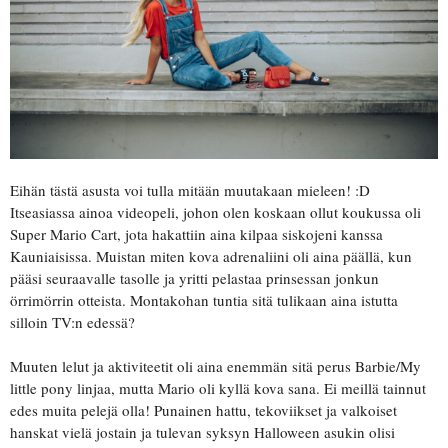
Eihän tästä asusta voi tulla mitään muutakaan mieleen! :D
Itseasiassa ainoa videopeli, johon olen koskaan ollut koukussa oli
Super Mario Cart, jota hakattiin aina kilpaa siskojeni kanssa
Kauniaisissa. Muistan miten kova adrenaliini oli aina päällä, kun
pääsi seuraavalle tasolle ja yritti pelastaa prinsessan jonkun
örrimörrin otteista. Montakohan tuntia sitä tulikaan aina istutta
silloin TV:n edessä?
Muuten lelut ja aktiviteetit oli aina enemmän sitä perus Barbie/My
little pony linjaa, mutta Mario oli kyllä kova sana. Ei meillä tainnut
edes muita pelejä olla! Punainen hattu, tekoviikset ja valkoiset
hanskat vielä jostain ja tulevan syksyn Halloween asukin olisi