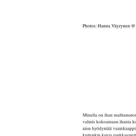
Photos: Hanna Väyrynen @ S
Minulla on ihan malttamaton 
valmis kokoamaan ihania koko
aion hyödyntää vaatekaappini
kuitenkin kovia rankkasateit