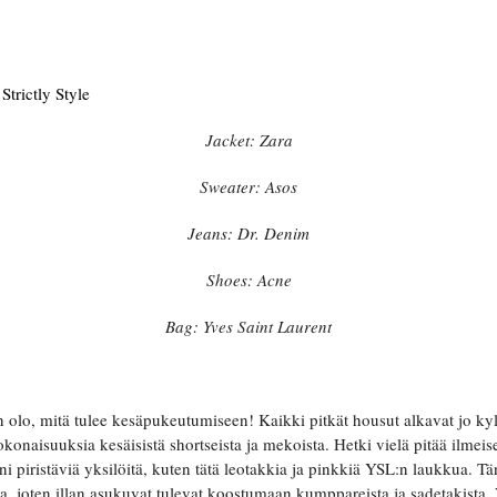
trictly Style
Jacket: Zara
Sweater: Asos
Jeans: Dr. Denim
Shoes: Acne
Bag: Yves Saint Laurent
olo, mitä tulee kesäpukeutumiseen! Kaikki pitkät housut alkavat jo kyll
naisuuksia kesäisistä shortseista ja mekoista. Hetki vielä pitää ilmeise
 piristäviä yksilöitä, kuten tätä leotakkia ja pinkkiä YSL:n laukkua. Tä
a, joten illan asukuvat tulevat koostumaan kumppareista ja sadetakista. 