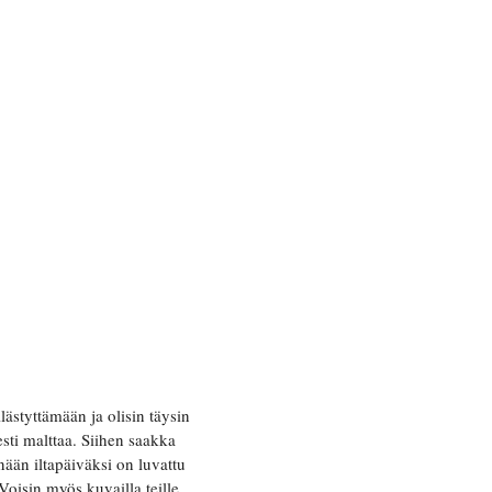
ästyttämään ja olisin täysin
sti malttaa. Siihen saakka
nään iltapäiväksi on luvattu
Voisin myös kuvailla teille