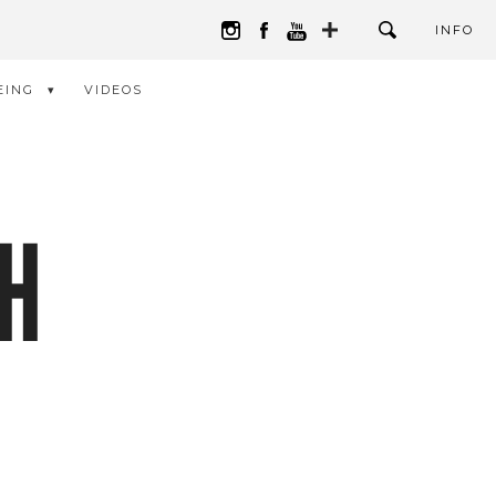
INFO
EING
VIDEOS
H