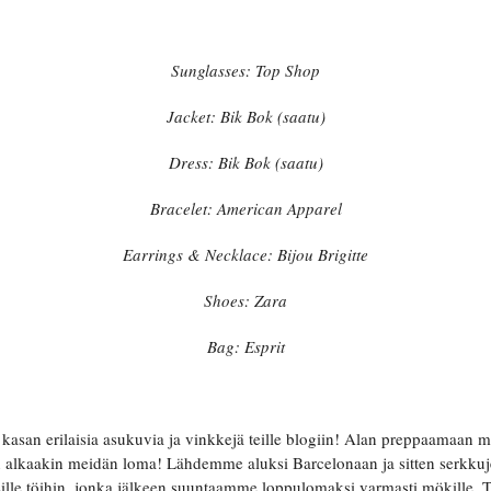
Sunglasses: Top Shop
Jacket: Bik Bok (saatu)
Dress: Bik Bok (saatu)
Bracelet: American Apparel
Earrings & Necklace: Bijou Brigitte
Shoes: Zara
Bag: Esprit
 kasan erilaisia asukuvia ja vinkkejä teille blogiin! Alan preppaamaan m
en alkaakin meidän loma! Lähdemme aluksi Barcelonaan ja sitten serkku
ille töihin, jonka jälkeen suuntaamme loppulomaksi varmasti mökille.
T