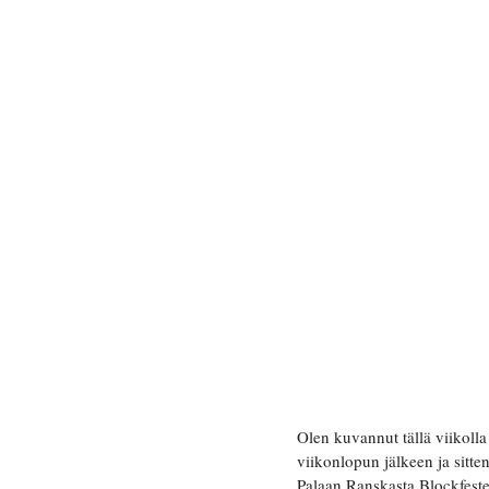
Olen kuvannut tällä viikolla
viikonlopun jälkeen ja sitt
Palaan Ranskasta Blockfeste