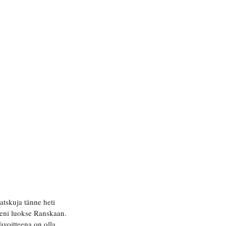
atskuja tänne heti
jeni luokse Ranskaan.
avoitteena on olla