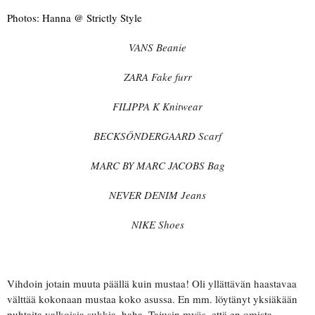
Photos: Hanna @ Strictly Style
VANS Beanie
ZARA Fake furr
FILIPPA K Knitwear
BECKSÖNDERGAARD Scarf
MARC BY MARC JACOBS Bag
NEVER DENIM Jeans
NIKE Shoes
Vihdoin jotain muuta päällä kuin mustaa! Oli yllättävän haastavaa
välttää kokonaan mustaa koko asussa. En mm. löytänyt yksiäkään
puhtaita valkoisia sukkia, haha. Tajusin myös, että en omista