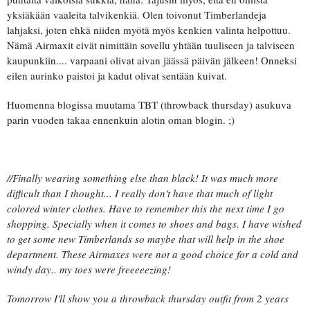
yksiäkään vaaleita talvikenkiä. Olen toivonut Timberlandeja
lahjaksi, joten ehkä niiden myötä myös kenkien valinta helpottuu.
Nämä Airmaxit eivät nimittäin sovellu yhtään tuuliseen ja talviseen
kaupunkiin.... varpaani olivat aivan jäässä päivän jälkeen! Onneksi
eilen aurinko paistoi ja kadut olivat sentään kuivat.
Huomenna blogissa muutama TBT (throwback thursday) asukuva
parin vuoden takaa ennenkuin alotin oman blogin. ;)
//Finally wearing something else than black! It was much more
difficult than I thought... I really don't have that much of light
colored winter clothes. Have to remember this the next time I go
shopping. Specially when it comes to shoes and bags. I have wished
to get some new Timberlands so maybe that will help in the shoe
department. These Airmaxes were not a good choice for a cold and
windy day.. my toes were freeeeezing!
Tomorrow I'll show you a throwback thursday outfit from 2 years