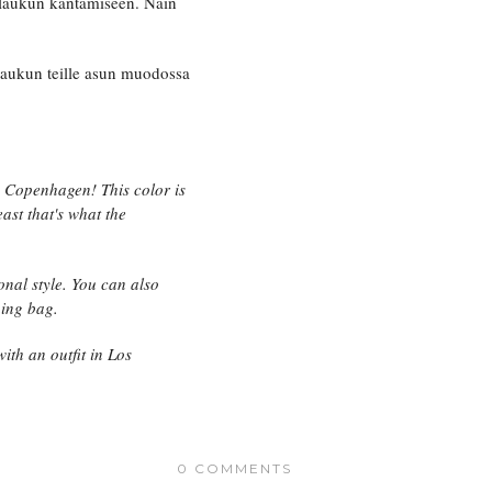
ä laukun kantamiseen. Näin
 laukun teille asun muodossa
in Copenhagen! This color is
east that's what the
sonal style. You can also
ning bag.
with an outfit in Los
0 COMMENTS