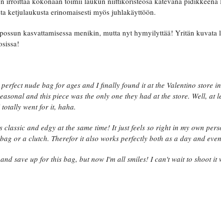
un irroittaa kokonaan toimii laukun niittikoristeosa kätevänä pidikkeen
a ketjulaukusta erinomaisesti myös juhlakäyttöön.
töpossun kasvattamisessa menikin, mutta nyt hymyilyttää! Yritän kuvata
sissa!
e perfect nude bag for ages and I finally found it at the Valentino store 
 seasonal and this piece was the only one they had at the store. Well, at l
 totally went for it, haha.
 is classic and edgy at the same time! It just feels so right in my own per
 bag or a clutch. Therefor it also works perfectly both as a day and eve
and save up for this bag, but now I'm all smiles! I can't wait to shoot it 