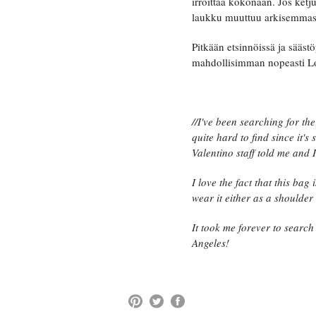
irroittaa kokonaan. Jos ketj
laukku muuttuu arkisemmast
Pitkään etsinnöissä ja sääs
mahdollisimman nopeasti Lo
//I've been searching for th
quite hard to find since it's
Valentino staff told me and I
I love the fact that this bag
wear it either as a shoulder
It took me forever to search 
Angeles!