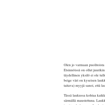
Olen jo varmaan puolitoista
Etsinnöissä on ollut juuriki
täydellinen yksilö ei ole t
beige väri on kyseisen laukk
taitava) myyjä sanoi, että l
Tässä laukussa kohtaa kaikki
särmällä maustettuna. Laukk