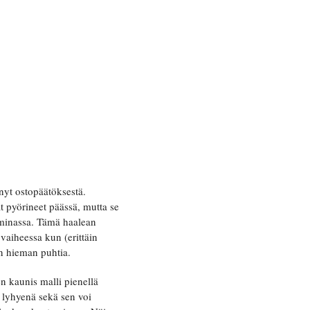
nyt ostopäätöksestä.
at pyörineet päässä, mutta se
aminassa. Tämä haalean
vaiheessa kun (erittäin
en hieman puhtia.
en kaunis malli pienellä
 lyhyenä sekä sen voi