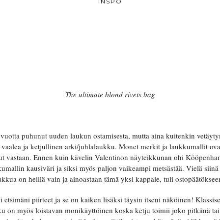
INSPO
The ultimate blond rivets bag
 vuotta puhunut uuden laukun ostamisesta, mutta aina kuitenkin vetäyty
n vaalea ja ketjullinen arki/juhlalaukku. Monet merkit ja laukkumallit ov
ullut vastaan. Ennen kuin kävelin Valentinon näyteikkunan ohi Kööpenh
umallin kausiväri ja siksi myös paljon vaikeampi metsästää. Vielä siinä 
aukkua on heillä vain ja ainoastaan tämä yksi kappale, tuli ostopäätökse
 etsimäni piirteet ja se on kaiken lisäksi täysin itseni näköinen! Klassis
u on myös loistavan monikäyttöinen koska ketju toimii joko pitkänä tai