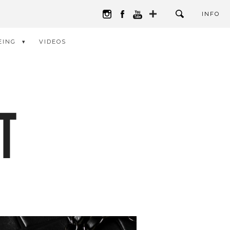
INFO
EING
VIDEOS
T