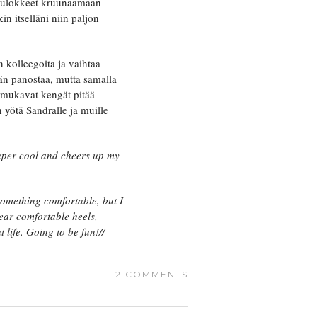
kuulokkeet kruunaamaan
n itselläni niin paljon
 kolleegoita ja vaihtaa
hän panostaa, mutta samalla
 mukavat kengät pitää
 yötä Sandralle ja muille
 super cool and cheers up my
something comfortable, but I
wear comfortable heels,
 life. Going to be fun!//
2 COMMENTS