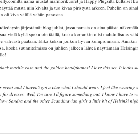
Nelly.comilta nämä mustat marmorikuoret ja Happy Plugsilta kultaiset 
yttää musta niin kivalta ja tuo kivaa piristystä arkeen. Puhelin on ainaki
ön oli kiva välillä vähän panostaa.
diedaysin järjestämät blogijuhlat, jossa parasta on aina päästä näkemään
sua vielä kyllä spekuloin täällä, koska kerrankin olisi mahdollisuus vä
ee vahvasti päätään. Ehkä keksin jonkun hyvän kompromissin. Ainakin
sa, koska suunnitelmissa on juhlien jälkeen lähteä näyttämään Helsingin
ille!
 black marble case and the golden headphones! I love this set. It looks
event and I haven't got a clue what I should wear. I feel like wearing 
go for dresses. Well, I'm sure I'll figure something out. I know I have to 
show Sandra and the other Scandinavian girls a little bit of Helsinki night