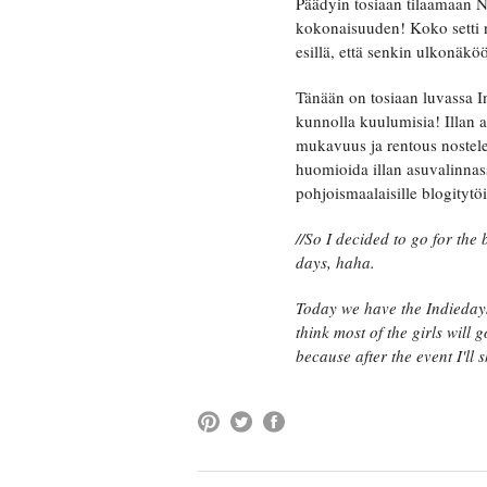
Päädyin tosiaan tilaamaan 
kokonaisuuden! Koko setti nä
esillä, että senkin ulkonäkö
Tänään on tosiaan luvassa In
kunnolla kuulumisia! Illan a
mukavuus ja rentous nostel
huomioida illan asuvalinnas
pohjoismaalaisille blogitytö
//So I decided to go for the
days, haha.
Today we have the Indiedays 
think most of the girls will 
because after the event I'll 