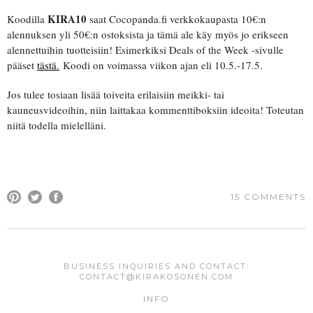
KIRA10
Koodilla
saat Cocopanda.fi verkkokaupasta 10€:n
alennuksen yli 50€:n ostoksista ja tämä ale käy myös jo erikseen
alennettuihin tuotteisiin! Esimerkiksi Deals of the Week -sivulle
pääset
tästä.
Koodi on voimassa viikon ajan eli 10.5.-17.5.
Jos tulee tosiaan lisää toiveita erilaisiin meikki- tai
kauneusvideoihin, niin laittakaa kommenttiboksiin ideoita! Toteutan
niitä todella mielelläni.
15 COMMENTS
COMMENT
BUSINESS INQUIRIES AND CONTACT:
CONTACT@KIRAKOSONEN.COM
Your email address will not be published.
Required fields are
INFO
marked
*