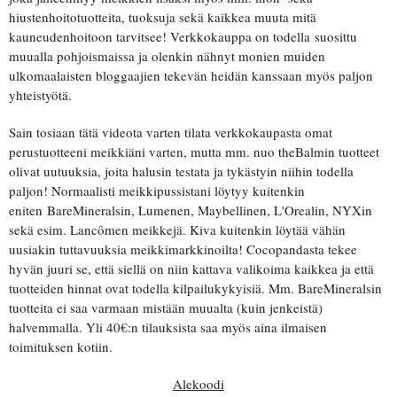
hiustenhoitotuotteita, tuoksuja sekä kaikkea muuta mitä
kauneudenhoitoon tarvitsee! Verkkokauppa on todella suosittu
muualla pohjoismaissa ja olenkin nähnyt monien muiden
ulkomaalaisten bloggaajien tekevän heidän kanssaan myös paljon
yhteistyötä.
Sain tosiaan tätä videota varten tilata verkkokaupasta omat
perustuotteeni meikkiäni varten, mutta mm. nuo theBalmin tuotteet
olivat uutuuksia, joita halusin testata ja tykästyin niihin todella
paljon! Normaalisti meikkipussistani löytyy kuitenkin
eniten BareMineralsin, Lumenen, Maybellinen, L'Orealin, NYXin
sekä esim. Lancômen meikkejä. Kiva kuitenkin löytää vähän
uusiakin tuttavuuksia meikkimarkkinoilta! Cocopandasta tekee
hyvän juuri se, että siellä on niin kattava valikoima kaikkea ja että
tuotteiden hinnat ovat todella kilpailukykyisiä. Mm. BareMineralsin
tuotteita ei saa varmaan mistään muualta (kuin jenkeistä)
halvemmalla. Yli 40€:n tilauksista saa myös aina ilmaisen
toimituksen kotiin.
Alekoodi