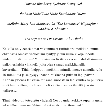
Lumene Blueberry Eyebrow Fixing Gel
theBalm Nude’Tude Nude Eyeshadow Palette
theBalm Mary-Lou Manizer Aka "The Luminizer" Highlighter,
Shadow & Shimmer
NYX Soft Matte Lip Cream – Abu Dhabi
Kaikilla on yleensä omat vakiintuneet rutiinit arkimeikkiin, mutta
ehkä tästä omasta versiostani syntyy jotain uusia kivoja ideoita
niiden piristämiseksi! Yritin ainakin lisätä videoon mahdollisimman
paljon erilaisia vinkkejä, joita olen saanut meikkitaitelija
kavereiltani. Tähän helppoon meikkiin minulla menee aamulla reilu
10 minuuttia ja se pysyy ihanan raikkaana pitkään läpi päivän.
Kannan yleensä laukussa mukana ainoastaan läpikuultavaa puuteria
sekä huulikiiltoa, jos tekee mieli vähän ehostaa ilmettä jossain
vaiheessa.
Tämä video on toteutettu yhdessä
Cocopanda verkkokaupan
kanssa,
joka jälleenmyy meikkien lisäksi myös mm. ihon- sekä