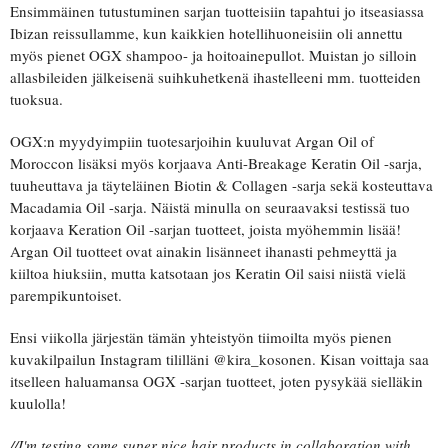
Ensimmäinen tutustuminen sarjan tuotteisiin tapahtui jo itseasiassa
Ibizan reissullamme, kun kaikkien hotellihuoneisiin oli annettu
myös pienet OGX shampoo- ja hoitoainepullot. Muistan jo silloin
allasbileiden jälkeisenä suihkuhetkenä ihastelleeni mm. tuotteiden
tuoksua.
OGX:n myydyimpiin tuotesarjoihin kuuluvat Argan Oil of
Moroccon lisäksi myös korjaava Anti-Breakage Keratin Oil -sarja,
tuuheuttava ja täyteläinen Biotin & Collagen -sarja sekä kosteuttava
Macadamia Oil -sarja. Näistä minulla on seuraavaksi testissä tuo
korjaava Keration Oil -sarjan tuotteet, joista myöhemmin lisää!
Argan Oil tuotteet ovat ainakin lisänneet ihanasti pehmeyttä ja
kiiltoa hiuksiin, mutta katsotaan jos Keratin Oil saisi niistä vielä
parempikuntoiset.
Ensi viikolla järjestän tämän yhteistyön tiimoilta myös pienen
kuvakilpailun Instagram tililläni @kira_kosonen. Kisan voittaja saa
itselleen haluamansa OGX -sarjan tuotteet, joten pysykää sielläkin
kuulolla!
//I'm testing some super nice hair products in collaboration with