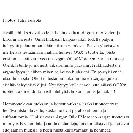
Photos: Julia Toivola
Kesällä hiukset ovat todella koetuksella auringon, meriveden ja
kloorin ansiosta. Omat hiukseni kaipaavatkin todella paljon
hellyyttä ja huomiota tähän aikaan vuodesta. Pääsin yhteistyön
merkeissä testaamaan hiuksia helliviä OGX:n tuotteita, joista
ensimmäisenä vuorossa on Argan Oil of Morocco -sarjan tuotteet.
Olenkin teille jo monesti aikaisemmin paasannut rakkaudestani
arganöljyyn ja siihen miten se hoitaa hiuksiani. En pystyisi enää
elää ilman sitä. Olenkin testannut aika monia eri sarjoja, jotka
sisältävät kyseistä öljyä. Nyt täytyy kyllä sanoa, että näissä OGX:n
tuotteissa on ehdottomasti miellyttävin koostumus ja tuoksu!
Hemmottelevan tuoksun ja koostumuksen lisäksi tuotteet ovat
hellävaraisia hiuksille, koska ne ovat parabeenittomia ja
sulfaattitomia. Uudistavassa Argan Oil of Morocco -sarjan tuotteissa
on myös E-vitamiinia ja antioksidantteja, jotka uudistavat ja auttavat
suojaaman hiuksia, tehden niistä kiiltävämmät ja pehmeät.